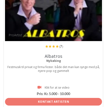
ProArtist
(7)
Albatros
Nykøbing
Festmusik til privat og firma fester. både det man kan synge med på,
nyere pop og gammelt
Klik for at se video
Pris:
Kr. 5.000 - 10.000
KONTAKT ARTISTEN