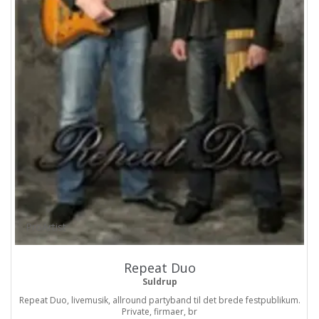
ProArtist
Repeat Duo
Suldrup
Repeat Duo, livemusik, allround partyband til det brede festpublikum.
Private, firmaer, br