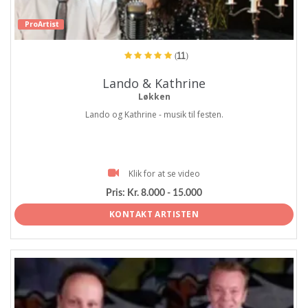
ProArtist
(11)
Lando & Kathrine
Løkken
Lando og Kathrine - musik til festen.
Klik for at se video
Pris:
Kr. 8.000 - 15.000
KONTAKT ARTISTEN