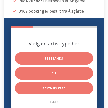
7084 kunder
i nærheden af Ålsgårde
3167 bookinger
bestilt fra Ålsgårde
Vælg en artisttype her
FESTBANDS
DJS
FESTMUSIKERE
ELLER