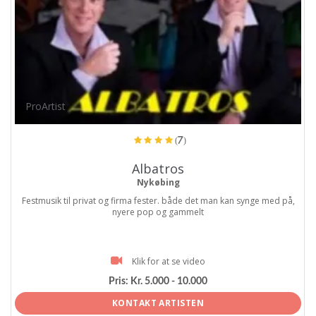
ProArtist
(7)
Albatros
Nykøbing
Festmusik til privat og firma fester. både det man kan synge med på,
nyere pop og gammelt
Klik for at se video
Pris:
Kr. 5.000 - 10.000
KONTAKT ARTISTEN