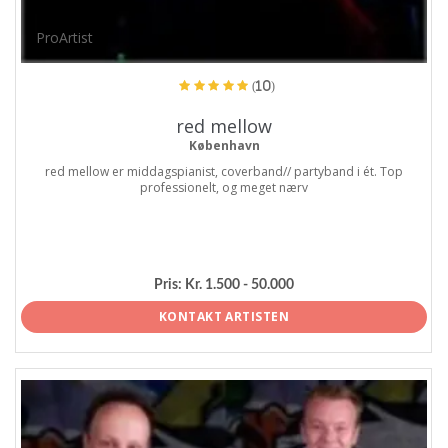
ProArtist
(10)
red mellow
København
red mellow er middagspianist, coverband// partyband i ét. Top
professionelt, og meget nærv
Pris:
Kr. 1.500 - 50.000
KONTAKT ARTISTEN