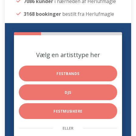
7086 kunder
i nærheden af Herlufmagle
3168 bookinger
bestilt fra Herlufmagle
Vælg en artisttype her
FESTBANDS
DJS
FESTMUSIKERE
ELLER