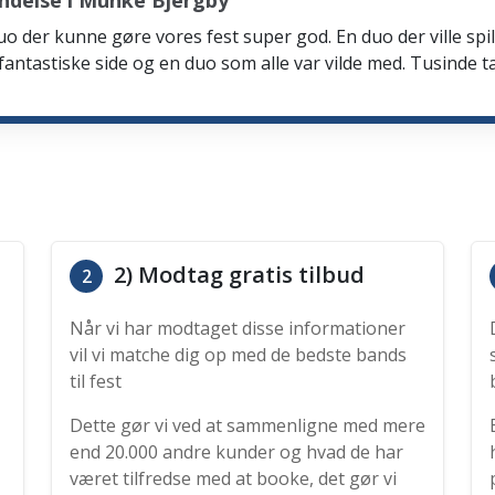
ndelse i Munke Bjergby
n duo der kunne gøre vores fest super god. En duo der ville 
e fantastiske side og en duo som alle var vilde med. Tusinde t
2) Modtag gratis tilbud
2
Når vi har modtaget disse informationer
vil vi matche dig op med de bedste bands
til fest
Dette gør vi ved at sammenligne med mere
end 20.000 andre kunder og hvad de har
været tilfredse med at booke, det gør vi