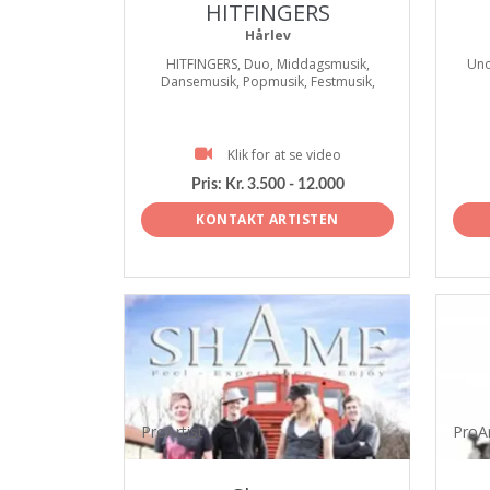
HITFINGERS
Hårlev
HITFINGERS, Duo, Middagsmusik,
Uno
Dansemusik, Popmusik, Festmusik,
Klik for at se video
Pris:
Kr. 3.500 - 12.000
KONTAKT ARTISTEN
ProArtist
ProAr