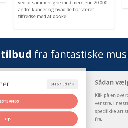
ved at sammenligne med mere end 20.000
andre kunder og hvad de har været
tilfredse med at booke
tilbud
fra fantastiske mus
Sådan væl
her
Step 1
ud af 4
Klik på en over
ESTBANDS
venstre. I næst
specifikke arti
fra.
DJS