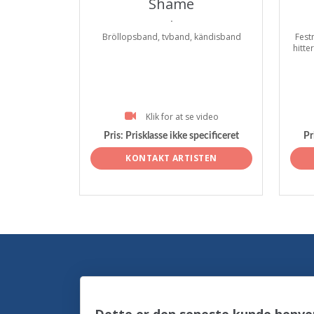
Shame
.
Bröllopsband, tvband, kändisband
Fest
hitte
Klik for at se video
Pris:
Prisklasse ikke specificeret
Pr
KONTAKT ARTISTEN