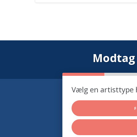
Modtag 
Vælg en artisttype 
F