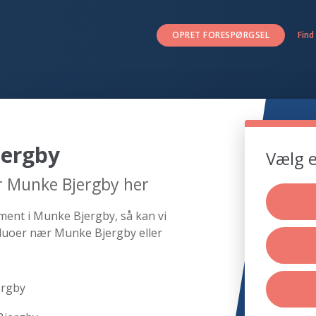
OPRET FORESPØRGSEL
Find
jergby
Vælg e
r Munke Bjergby her
ment i Munke Bjergby, så kan vi
 duoer nær Munke Bjergby eller
ergby