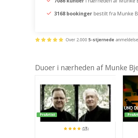
7086 kunder
i nærheden af Munke 
3168 bookinger
bestilt fra Munke 
Over 2.000
5-stjernede
anmeldelser
Duoer i nærheden af Munke Bj
ProArtist
ProArt
(13)