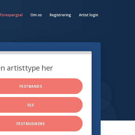
 forespørgsel
Om os
Registrering
Artist login
n artisttype her
FESTBANDS
DJS
FESTMUSIKERE