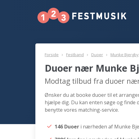
Forside
Festband
Duoer
Munke Bjergby
Duoer nær Munke B
Modtag tilbud fra duoer næ
Ønsker du at booke duoer til et arrange
hjælpe dig. Du kan enten søge og finde
benytte vores matching-service.
146 Duoer
i nærheden af Munke Bj