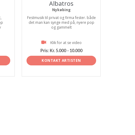
Albatros
Nykøbing
,
Festmusik til privat og firma fester. både
op
det man kan synge med på, nyere pop
v
og gammelt
Klik for at se video
Pris:
Kr. 5.000 - 10.000
KONTAKT ARTISTEN