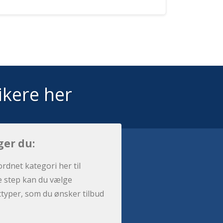
ikere her
ger du:
ordnet kategori her til
e step kan du vælge
sttyper, som du ønsker tilbud