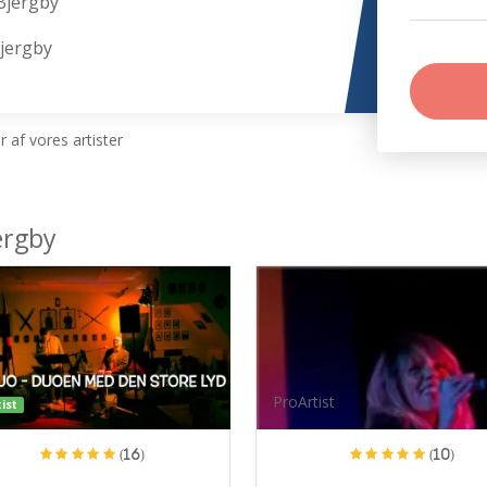
Bjergby
Bjergby
 af vores artister
ergby
ProArtist
ist
(16)
(10)