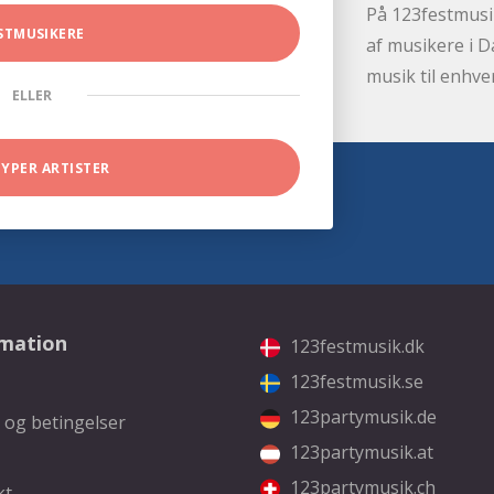
På 123festmusik
STMUSIKERE
af musikere i D
musik til enhve
ELLER
TYPER ARTISTER
rmation
123festmusik.dk
123festmusik.se
123partymusik.de
 og betingelser
123partymusik.at
123partymusik.ch
kt