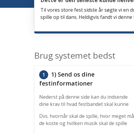
Dette er den seneste kunde henve
Til vores store fest sidste år søgte vi e
spille op til dans. Heldigvis fandt vi denn
Brug systemet bedst
1) Send os dine
1
festinformationer
Nederst på denne side kan du indsende
dine krav til hvad festbandet skal kunne
Dvs. hvornår skal de spille, hvor meget må
de koste og hvilken musik skal de spille