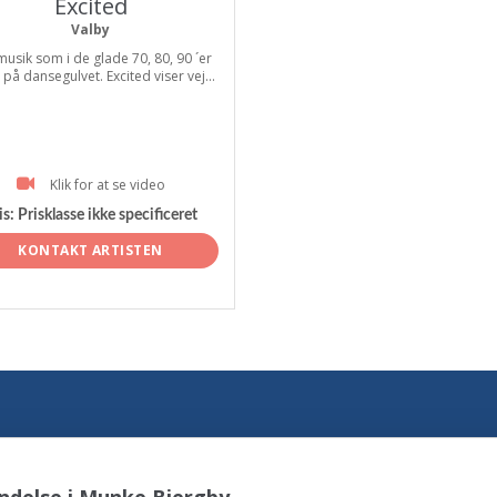
Excited
Valby
musik som i de glade 70, 80, 90 ´er
r på dansegulvet. Excited viser vej...
Klik for at se video
is:
Prisklasse ikke specificeret
KONTAKT ARTISTEN