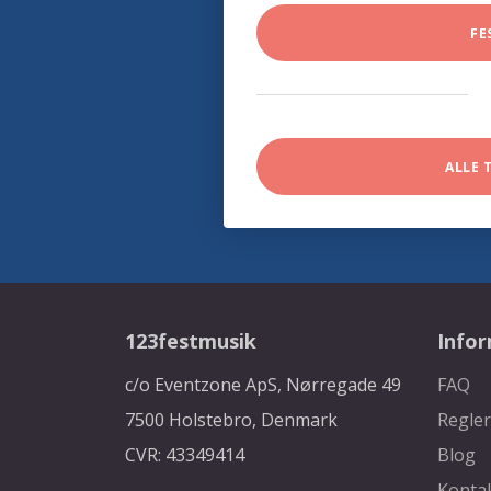
FE
ALLE 
123festmusik
Info
c/o Eventzone ApS, Nørregade 49
FAQ
7500 Holstebro, Denmark
Regler
CVR: 43349414
Blog
Konta