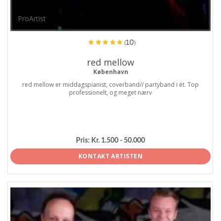
ProArtist
(10)
red mellow
København
red mellow er middagspianist, coverband// partyband i ét. Top
professionelt, og meget nærv
Pris:
Kr. 1.500 - 50.000
KONTAKT ARTISTEN