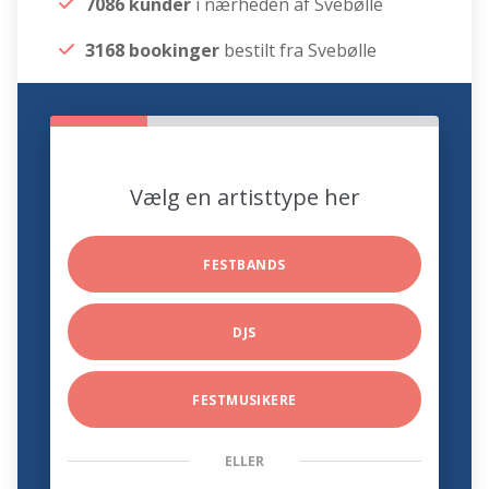
7086 kunder
i nærheden af Svebølle
3168 bookinger
bestilt fra Svebølle
Vælg en artisttype her
FESTBANDS
DJS
FESTMUSIKERE
ELLER