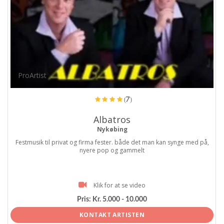
ProArtist
(7)
Albatros
Nykøbing
Festmusik til privat og firma fester. både det man kan synge med på,
nyere pop og gammelt
Klik for at se video
Pris:
Kr. 5.000 - 10.000
KONTAKT ARTISTEN