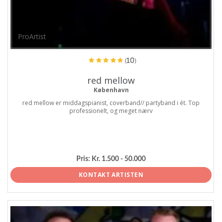
ProArtist
(10)
red mellow
København
red mellow er middagspianist, coverband// partyband i ét. Top
professionelt, og meget nærv
Pris:
Kr. 1.500 - 50.000
KONTAKT ARTISTEN