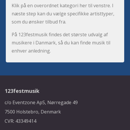
Klik på en overordnet kategori her til venstre. I
næste step kan du vælge specifikke artisttyper,
som du ønsker tilbud fra.
På 123festmusik findes det største udvalg af
musikere i Danmark, så du kan finde musik til
enhver anledning.
123festmusik
c/o Eventzone ApS, Nørregade 49
7500 Holstebro, Denmark
CVR: 43349414