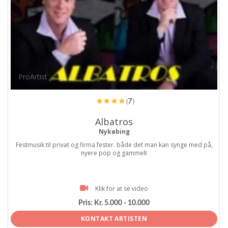
ProArtist
(7)
Albatros
Nykøbing
Festmusik til privat og firma fester. både det man kan synge med på,
nyere pop og gammelt
Klik for at se video
Pris:
Kr. 5.000 - 10.000
KONTAKT ARTISTEN