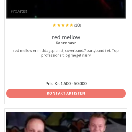
ProArtist
(10)
red mellow
København
red mellow er middagspianist, coverband// partyband i ét. Top
professionelt, og meget nærv
Pris:
Kr. 1.500 - 50.000
KONTAKT ARTISTEN