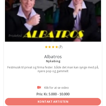
ProArtist
(7)
Albatros
Nykøbing
Festmusik til privat og firma fester. både det man kan synge med på,
nyere pop og gammelt
Klik for at se video
Pris:
Kr. 5.000 - 10.000
KONTAKT ARTISTEN