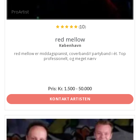
ProArtist
(10)
red mellow
København
red mellow er middagspianist, coverband// partyband i ét. Top
professionelt, og meget nærv
Pris:
Kr. 1.500 - 50.000
KONTAKT ARTISTEN