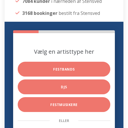
7084 kunder
i nærheden af Stensved
3168 bookinger
bestilt fra Stensved
Vælg en artisttype her
FESTBANDS
DJS
FESTMUSIKERE
ELLER