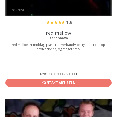
ProArtist
(10)
red mellow
København
red mellow er middagspianist, coverband// partyband i ét. Top
professionelt, og meget nærv
Pris:
Kr. 1.500 - 50.000
KONTAKT ARTISTEN