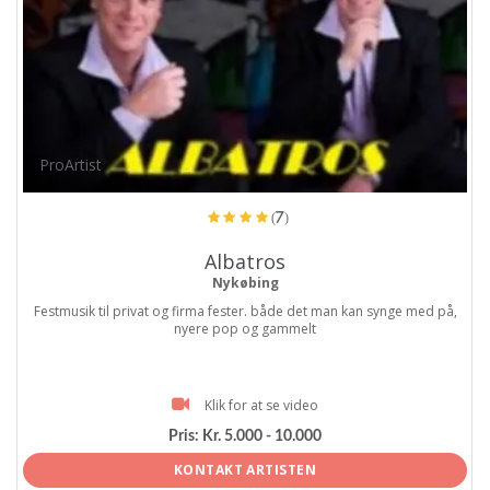
ProArtist
(7)
Albatros
Nykøbing
Festmusik til privat og firma fester. både det man kan synge med på,
nyere pop og gammelt
Klik for at se video
Pris:
Kr. 5.000 - 10.000
KONTAKT ARTISTEN