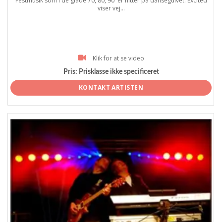
Festmusik som i de glade 70, 80, 90 ´er hitter på dansegulvet. Excited
viser vej...
Klik for at se video
Pris:
Prisklasse ikke specificeret
KONTAKT ARTISTEN