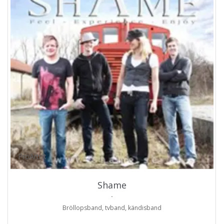
ProArtist
Shame
.
Bröllopsband, tvband, kändisband