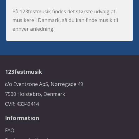
På 123festmusik findes det største udvalg af
musikere i Danmark, så du kan finde musik til
enhver anledning.
123festmusik
c/o Eventzone ApS, Nørregade 49
7500 Holstebro, Denmark
CVR: 43349414
Information
FAQ