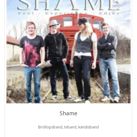
ProArtist
Shame
.
Bröllopsband, tvband, kändisband