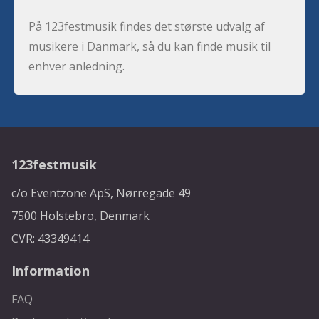
På 123festmusik findes det største udvalg af
musikere i Danmark, så du kan finde musik til
enhver anledning.
123festmusik
c/o Eventzone ApS, Nørregade 49
7500 Holstebro, Denmark
CVR: 43349414
Information
FAQ