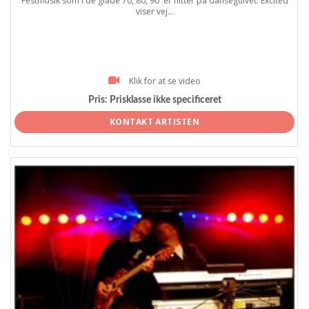
Festmusik som i de glade 70, 80, 90 ´er hitter på dansegulvet. Excited
viser vej...
Klik for at se video
Pris:
Prisklasse ikke specificeret
KONTAKT ARTISTEN