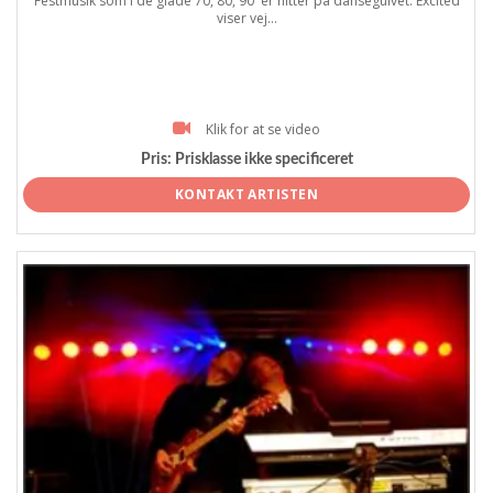
Festmusik som i de glade 70, 80, 90 ´er hitter på dansegulvet. Excited
viser vej...
Klik for at se video
Pris:
Prisklasse ikke specificeret
KONTAKT ARTISTEN