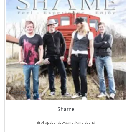
ProArtist
Shame
.
Bröllopsband, tvband, kändisband