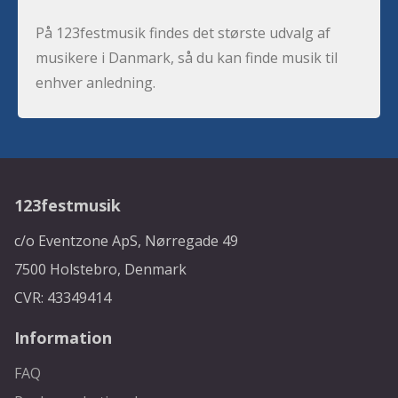
På 123festmusik findes det største udvalg af
musikere i Danmark, så du kan finde musik til
enhver anledning.
123festmusik
c/o Eventzone ApS, Nørregade 49
7500 Holstebro, Denmark
CVR: 43349414
Information
FAQ