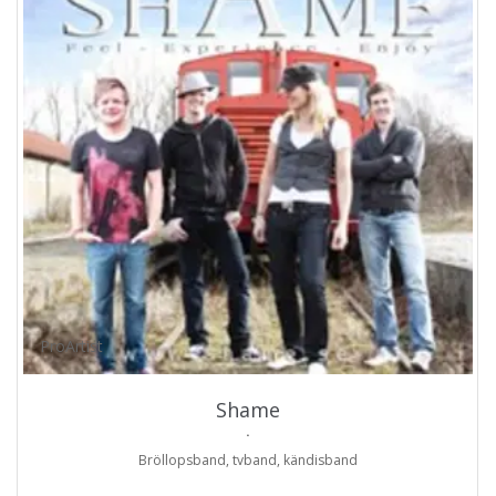
ProArtist
Shame
.
Bröllopsband, tvband, kändisband