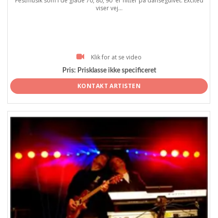
Festmusik som i de glade 70, 80, 90 ´er hitter på dansegulvet. Excited
viser vej...
Klik for at se video
Pris:
Prisklasse ikke specificeret
KONTAKT ARTISTEN