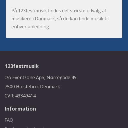
På 123festmusik findes det største udvalg af
musikere i Danmark, så du kan finde musik til
enhver anledning.
123festmusik
c/o Eventzone ApS, Nørregade 49
7500 Holstebro, Denmark
CVR: 43349414
Information
FAQ