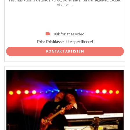
Festmusik som i de glade 70, 80, 90 ´er hitter på dansegulvet. Excited
viser vej...
Klik for at se video
Pris:
Prisklasse ikke specificeret
KONTAKT ARTISTEN