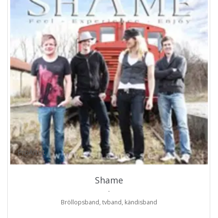
ProArtist
Shame
.
Bröllopsband, tvband, kändisband