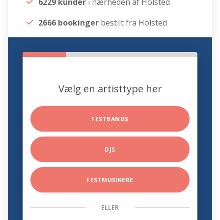
6229 kunder
i nærheden af Holsted
2666 bookinger
bestilt fra Holsted
Vælg en artisttype her
FESTBANDS
DJS
FESTMUSIKERE
ELLER