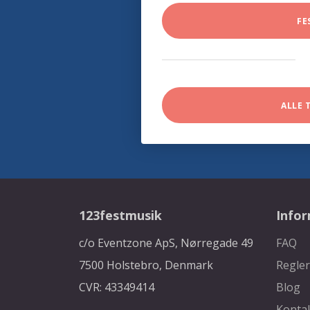
FE
ALLE 
123festmusik
Info
c/o Eventzone ApS, Nørregade 49
FAQ
7500 Holstebro, Denmark
Regler
CVR: 43349414
Blog
Konta