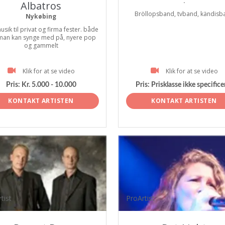
.
Albatros
Bröllopsband, tvband, kändisb
Nykøbing
usik til privat og firma fester. både
man kan synge med på, nyere pop
og gammelt
Klik for at se video
Klik for at se video
Pris:
Kr. 5.000 - 10.000
Pris:
Prisklasse ikke specifice
KONTAKT ARTISTEN
KONTAKT ARTISTEN
tist
ProArtist