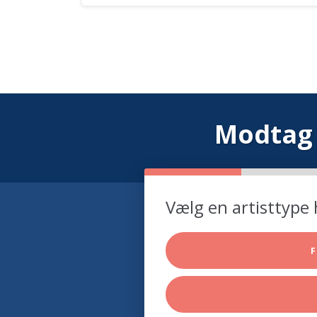
Modtag 
Vælg en artisttype 
F