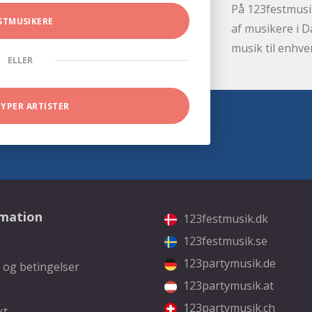
På 123festmusik
STMUSIKERE
af musikere i D
musik til enhve
ELLER
TYPER ARTISTER
rmation
123festmusik.dk
123festmusik.se
123partymusik.de
 og betingelser
123partymusik.at
123partymusik.ch
kt