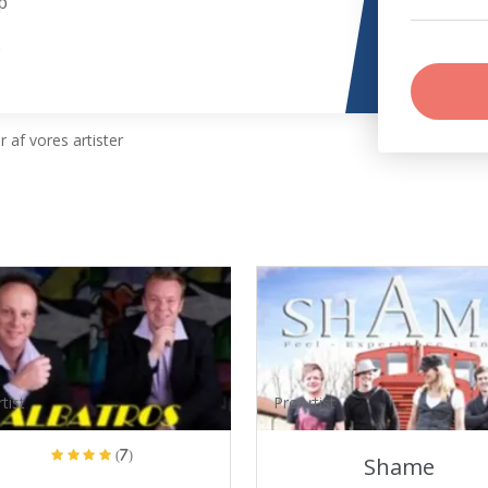
p
p
 af vores artister
tist
ProArtist
(7)
Shame