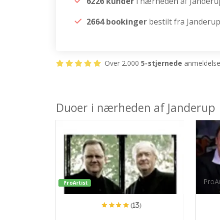
6226 kunder
i nærheden af Janderu
2664 bookinger
bestilt fra Janderu
Over 2.000
5-stjernede
anmeldelser
Duoer i nærheden af Janderup
ProAr
ProArtist
(13)