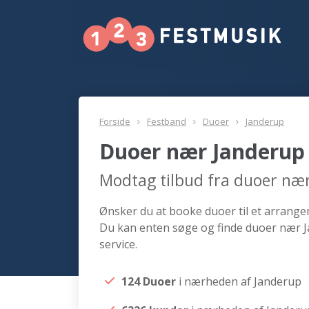
Forside
Festband
Duoer
Janderup
Duoer nær Janderup
Modtag tilbud fra duoer næ
Ønsker du at booke duoer til et arrangem
Du kan enten søge og finde duoer nær J
service.
124 Duoer
i nærheden af Janderup