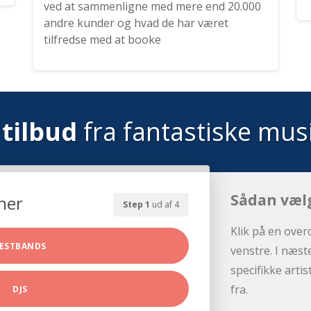
ved at sammenligne med mere end 20.000
andre kunder og hvad de har været
tilfredse med at booke
tilbud
fra fantastiske mus
Sådan væl
her
Step 1
ud af 4
Klik på en over
ESTBANDS
venstre. I næst
specifikke arti
fra.
DJS