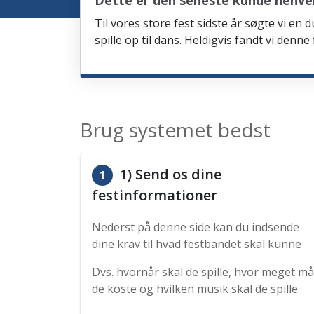
Dette er den seneste kunde henven
Til vores store fest sidste år søgte vi e
spille op til dans. Heldigvis fandt vi denn
Brug systemet bedst
1) Send os dine
1
festinformationer
Nederst på denne side kan du indsende
dine krav til hvad festbandet skal kunne
Dvs. hvornår skal de spille, hvor meget må
de koste og hvilken musik skal de spille