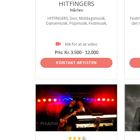
HITFINGERS
Hårlev
HITFINGERS, Duo, Middagsmusik,
Festm
Dansemusik, Popmusik, Festmusik,
det 
Klik for at se video
Pris:
Kr. 3.500 - 12.000
KONTAKT ARTISTEN
ProArtist
ProAr
(1)