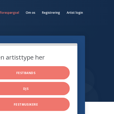
 forespørgsel
Om os
Registrering
Artist login
n artisttype her
FESTBANDS
DJS
FESTMUSIKERE