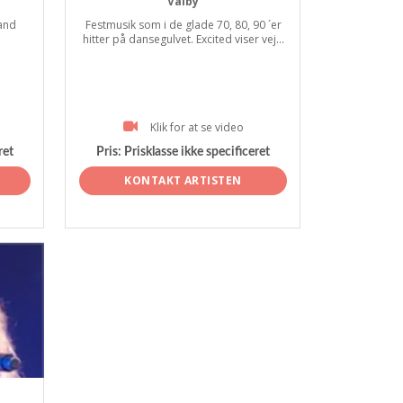
Valby
and
Festmusik som i de glade 70, 80, 90 ´er
hitter på dansegulvet. Excited viser vej...
Klik for at se video
ret
Pris:
Prisklasse ikke specificeret
KONTAKT ARTISTEN