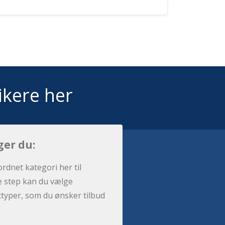
ikere her
ger du:
ordnet kategori her til
e step kan du vælge
sttyper, som du ønsker tilbud