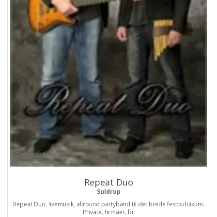
ProArtist
Repeat Duo
Suldrup
Repeat Duo, livemusik, allround partyband til det brede festpublikum.
Private, firmaer, br