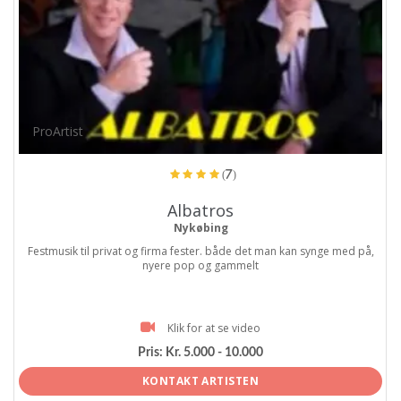
ProArtist
(7)
Albatros
Nykøbing
Festmusik til privat og firma fester. både det man kan synge med på,
nyere pop og gammelt
Klik for at se video
Pris:
Kr. 5.000 - 10.000
KONTAKT ARTISTEN