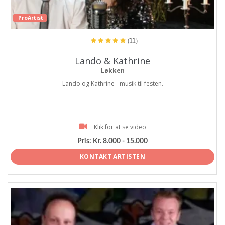
ProArtist
(11)
Lando & Kathrine
Løkken
Lando og Kathrine - musik til festen.
Klik for at se video
Pris:
Kr. 8.000 - 15.000
KONTAKT ARTISTEN