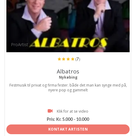
ProArtist
(7)
Albatros
Nykøbing
Festmusik til privat og firma fester. både det man kan synge med på,
nyere pop og gammelt
Klik for at se video
Pris:
Kr. 5.000 - 10.000
KONTAKT ARTISTEN