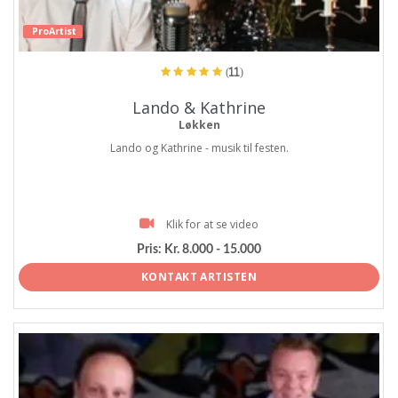
ProArtist
(11)
Lando & Kathrine
Løkken
Lando og Kathrine - musik til festen.
Klik for at se video
Pris:
Kr. 8.000 - 15.000
KONTAKT ARTISTEN