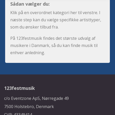
Sådan vælger du:
Klik på en overordnet kategori her til venstre. I
næste step kan du vælge specifikke artisttyper,
som du ønsker tilbud fra.
På 123festmusik findes det største udvalg af
musikere i Danmark, så du kan finde musik til
enhver anledning.
123festmusik
c/o Eventzone ApS, Nørregade 49
7500 Holstebro, Denmark
CVR: 43349414