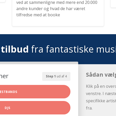
ved at sammenligne med mere end 20.000
andre kunder og hvad de har været
tilfredse med at booke
tilbud
fra fantastiske mus
Sådan væl
her
Step 1
ud af 4
Klik på en over
ESTBANDS
venstre. I næst
specifikke arti
fra.
DJS