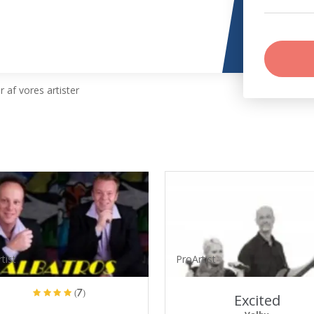
 af vores artister
tist
ProArtist
(7)
Excited