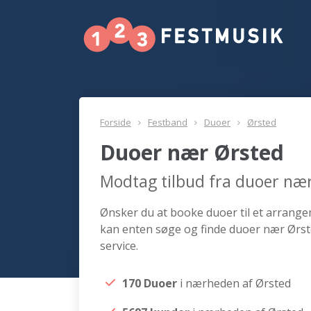
Forside
Festband
Duoer
Ørsted
Duoer nær Ørsted
Modtag tilbud fra duoer næ
Ønsker du at booke duoer til et arrangem
kan enten søge og finde duoer nær Ørst
service.
170 Duoer
i nærheden af Ørsted