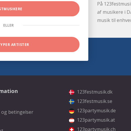
På 123festmusik
STMUSIKERE
af musikere i D
musik til enhve
ELLER
TYPER ARTISTER
rmation
123festmusik.dk
123festmusik.se
123partymusik.de
 og betingelser
123partymusik.at
123partymusik.ch
kt