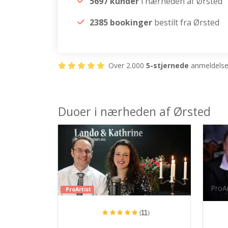
5697 kunder
i nærheden af Ørsted
2385 bookinger
bestilt fra Ørsted
Over 2.000
5-stjernede
anmeldelser
Duoer i nærheden af Ørsted
ProAr
ProArtist
(11)