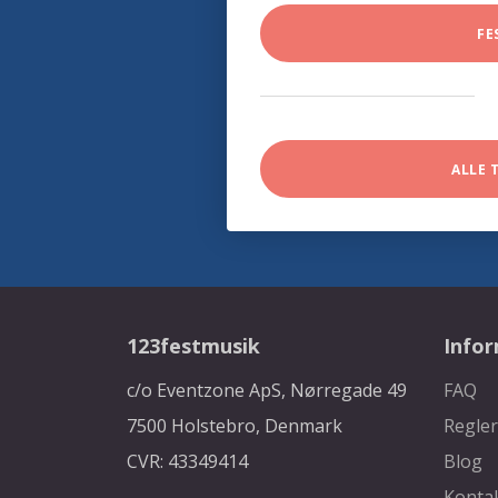
FE
ALLE 
123festmusik
Info
c/o Eventzone ApS, Nørregade 49
FAQ
7500 Holstebro, Denmark
Regler
CVR: 43349414
Blog
Konta