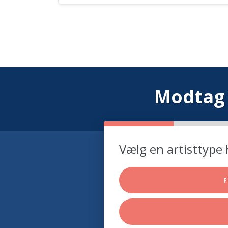
Modtag 
Vælg en artisttype 
F