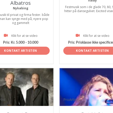
Valby
Albatros
Festmusik som i de glade 70, 80, 9
Nykøbing
hitter på dansegulvet. Excited viser 
usik til privat og firma fester. både
man kan synge med på, nyere pop
og gammelt
Klik for at se video
Klik for at se video
Pris:
Kr. 5.000 - 10.000
Pris:
Prisklasse ikke specifice
KONTAKT ARTISTEN
KONTAKT ARTISTEN
tist
ProArtist