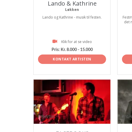
Lando & Kathrine
Løkken
Lando og Kathrine - musik til festen.
Festm
det 
Klik for at se video
Pris:
Kr. 8.000 - 15.000
KONTAKT ARTISTEN
ProArtist
ProAr