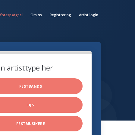
 forespørgsel
Om os
Registrering
Artist login
n artisttype her
FESTBANDS
DJS
FESTMUSIKERE