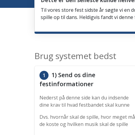
Dette er den seneste kunde henve
Til vores store fest sidste år søgte vi e
spille op til dans. Heldigvis fandt vi denn
Brug systemet bedst
1) Send os dine
1
festinformationer
Nederst på denne side kan du indsende
dine krav til hvad festbandet skal kunne
Dvs. hvornår skal de spille, hvor meget må
de koste og hvilken musik skal de spille