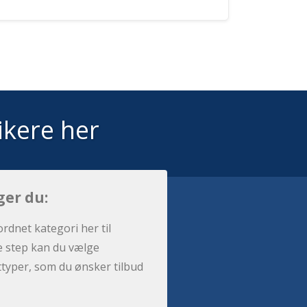
ikere her
ger du:
ordnet kategori her til
e step kan du vælge
sttyper, som du ønsker tilbud