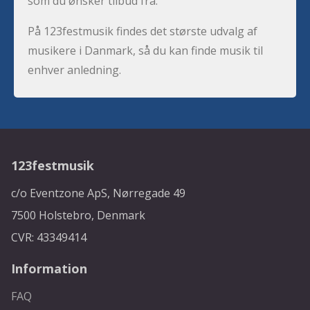
som du ønsker tilbud fra.
På 123festmusik findes det største udvalg af
musikere i Danmark, så du kan finde musik til
enhver anledning.
123festmusik
c/o Eventzone ApS, Nørregade 49
7500 Holstebro, Denmark
CVR: 43349414
Information
FAQ