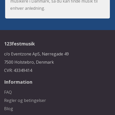
musikere i Danmark, så du kan finde musik til
enhver anledning.
123festmusik
c/o Eventzone ApS, Nørregade 49
7500 Holstebro, Denmark
CVR: 43349414
Information
FAQ
Regler og betingelser
Blog