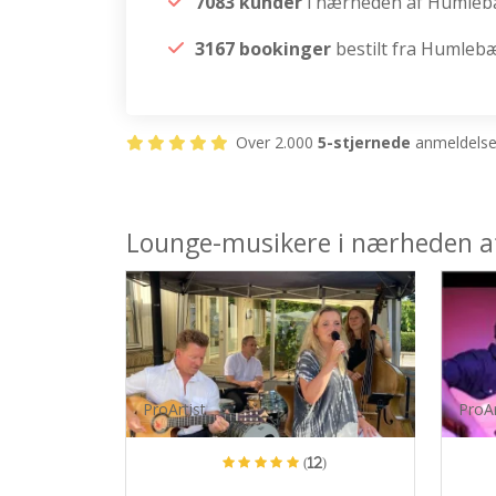
7083 kunder
i nærheden af Humle
3167 bookinger
bestilt fra Humleb
Over 2.000
5-stjernede
anmeldelser
Lounge-musikere i nærheden 
ProArtist
ProAr
(12)