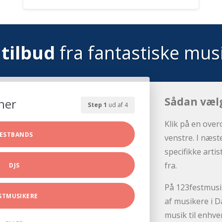
tilbud
fra fantastiske mus
Sådan væl
her
Step 1
ud af 4
Klik på en over
ESTBANDS
venstre. I næst
specifikke arti
fra.
DJS
På 123festmusik
STMUSIKERE
af musikere i D
musik til enhve