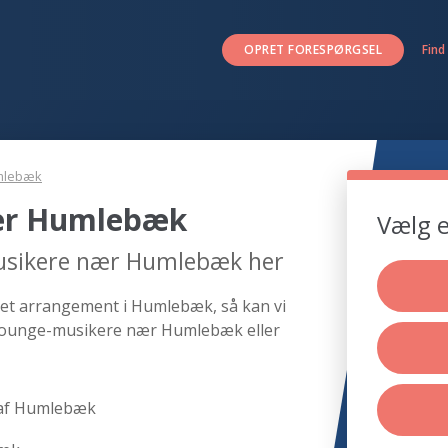
OPRET FORESPØRGSEL
Find
mlebæk
ær Humlebæk
Vælg e
musikere nær Humlebæk her
 et arrangement i Humlebæk, så kan vi
 lounge-musikere nær Humlebæk eller
 af Humlebæk