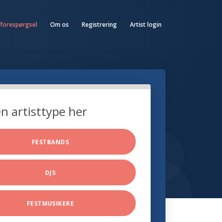
 forespørgsel
Om os
Registrering
Artist login
n artisttype her
FESTBANDS
DJS
FESTMUSIKERE