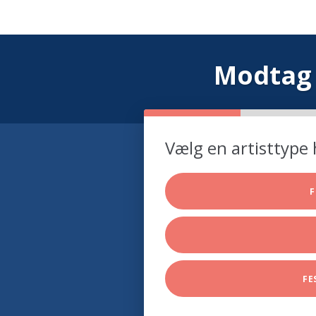
Modtag 
Vælg en artisttype 
F
FE