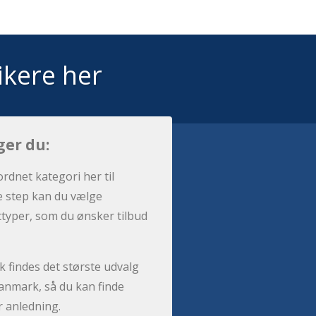
ikere her
ger du:
ordnet kategori her til
e step kan du vælge
sttyper, som du ønsker tilbud
 findes det største udvalg
anmark, så du kan finde
r anledning.