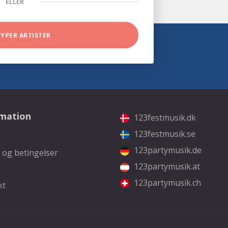
ELLER
TYPER ARTISTER
rmation
123festmusik.dk
123festmusik.se
123partymusik.de
 og betingelser
123partymusik.at
123partymusik.ch
kt