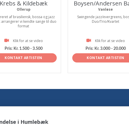
Krebs & Kildebæk
Boysen/Andersen B
Ollerup
Vanløse
ireret af brasiliensk, bossa og jazz
Swingende jazz/evergreens, bos
 arrangerer vi kendte sange til duo
Duo/Trio/Kvartet
format
Klik for at se video
Klik for at se video
Pris:
Kr. 1.500 - 3.500
Pris:
Kr. 3.000 - 20.000
KONTAKT ARTISTEN
KONTAKT ARTISTEN
endelse i Humlebæk