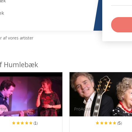
bæk
æk
 af vores artister
af Humlebæk
tist
ProArtist
(1)
(5)