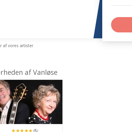
 af vores artister
nærheden af Vanløse
tist
(5)