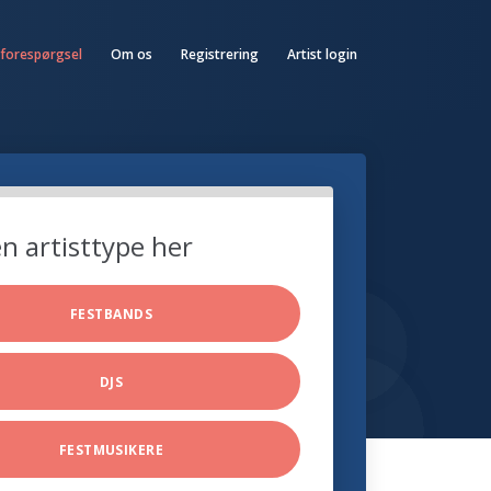
 forespørgsel
Om os
Registrering
Artist login
n artisttype her
FESTBANDS
DJS
FESTMUSIKERE