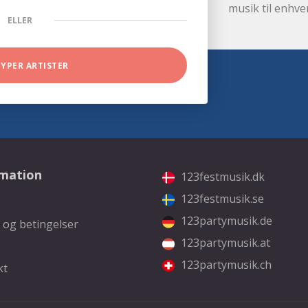
musik til enhve
ELLER
TYPER ARTISTER
rmation
123festmusik.dk
123festmusik.se
123partymusik.de
 og betingelser
123partymusik.at
123partymusik.ch
kt