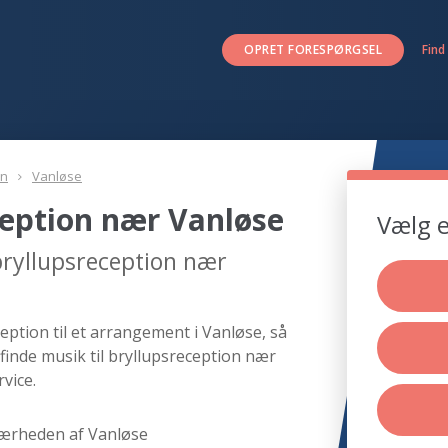
OPRET FORESPØRGSEL
Find
on
Vanløse
ception nær Vanløse
Vælg e
bryllupsreception nær
eption til et arrangement i Vanløse, så
finde musik til bryllupsreception nær
vice.
nærheden af Vanløse