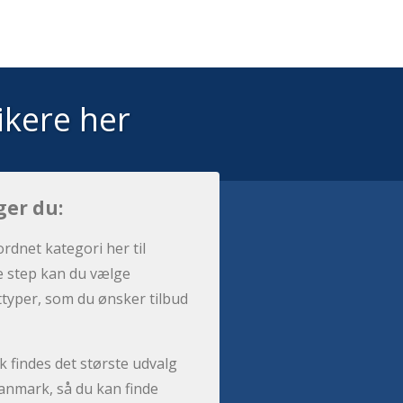
ikere her
ger du:
ordnet kategori her til
e step kan du vælge
sttyper, som du ønsker tilbud
 findes det største udvalg
anmark, så du kan finde