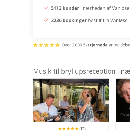
5113 kunder
i nærheden af Vanløse
2236 bookinger
bestilt fra Vanløse
Over 2.000
5-stjernede
anmeldelser
Musik til bryllupsreception i 
ProArtist
ProAr
(12)