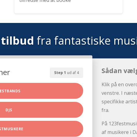
tilfredse med at booke
tilbud
fra fantastiske mus
Sådan væl
her
Step 1
ud af 4
Klik på en over
ESTBANDS
venstre. I næst
specifikke arti
fra.
DJS
På 123festmusik
STMUSIKERE
af musikere i D