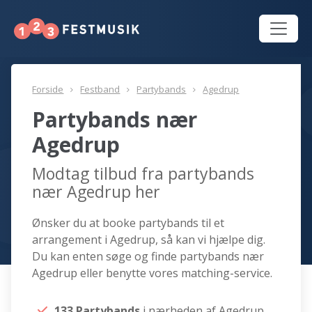
Forside
Festband
Partybands
Agedrup
Partybands nær
Agedrup
Modtag tilbud fra partybands
nær Agedrup her
Ønsker du at booke partybands til et
arrangement i Agedrup, så kan vi hjælpe dig.
Du kan enten søge og finde partybands nær
Agedrup eller benytte vores matching-service.
133 Partybands
i nærheden af Agedrup