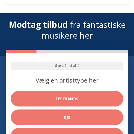
Modtag tilbud
fra fantastiske
musikere her
Step 1
ud af 4
Vælg en artisttype her
FESTBANDS
DJS