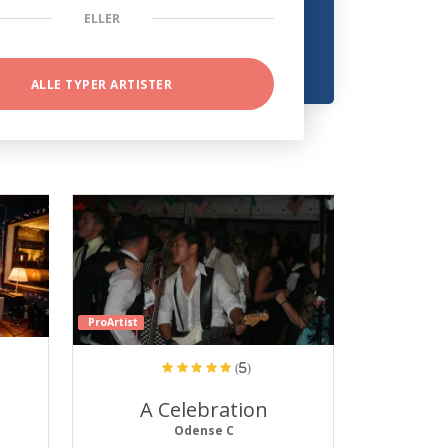
ELLER
ALLE TYPER ARTISTER
ProArtist
(5)
A Celebration
Odense C