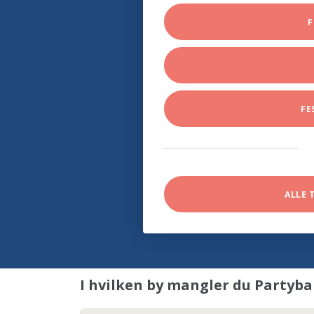
F
FE
ALLE 
I hvilken by mangler du Partyb