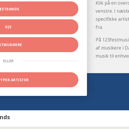
Klik på en over
ESTBANDS
venstre. I næst
specifikke arti
fra.
DJS
På 123festmusik
STMUSIKERE
af musikere i D
musik til enhve
ELLER
TYPER ARTISTER
ands