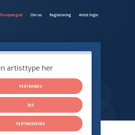
 forespørgsel
Om os
Registrering
Artist login
n artisttype her
FESTBANDS
DJS
FESTMUSIKERE