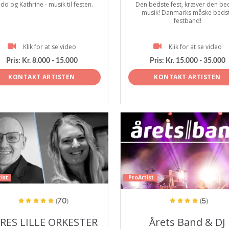
do og Kathrine - musik til festen.
Den bedste fest, kræver den be
musik! Danmarks måske beds
festband!
Klik for at se video
Klik for at se video
Pris:
Kr. 8.000 - 15.000
Pris:
Kr. 15.000 - 35.000
KONTAKT ARTISTEN
KONTAKT ARTISTEN
ist
ProArtist
(70)
(5)
RES LILLE ORKESTER
Årets Band & DJ