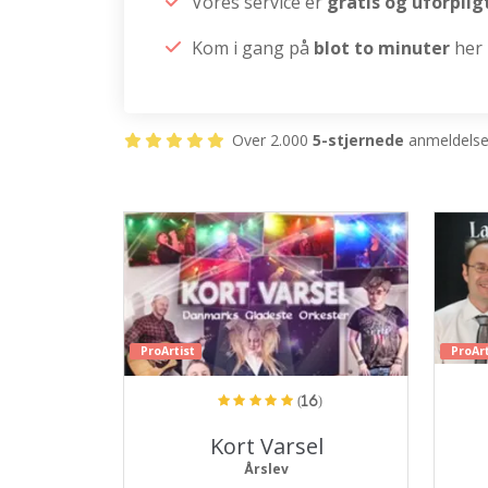
Vores service er
gratis og uforpli
Kom i gang på
blot to minuter
her
Over 2.000
5-stjernede
anmeldelser
ProArtist
ProArt
(16)
Kort Varsel
Årslev