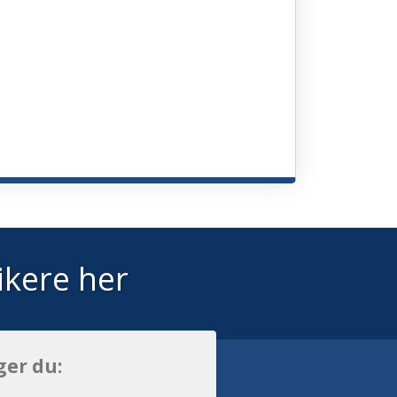
ikere her
ger du: