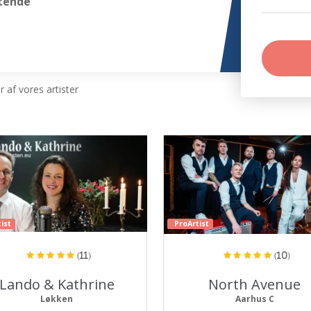
gtende
 af vores artister
ist
ProArtist
(11)
(10)
Lando & Kathrine
North Avenue
Løkken
Aarhus C