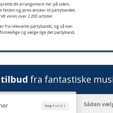
oprette dit arrangement her på siden,
 festen og jeres ønsker til partybandet.
dt vores over 2.200 artister.
ser fra relevante partybands, og så kan
orskellige og vælge lige det partyband,
tilbud
fra fantastiske mus
Sådan væl
her
Step 1
ud af 4