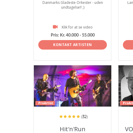
Danmarks Gladeste Orkester - uden
Lan
undtagelse!! ;)
Klik for at se video
Pris:
Kr. 40.000 - 55.000
KONTAKT ARTISTEN
ProArtist
ProArt
(32)
Hit'n'Run
VO