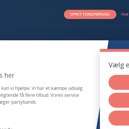
OPRET FORESPØRGSEL
Find
Vælg e
s her
 kan vi hjælpe. Vi har et kæmpe udvalg
igtende få flere tilbud. Vores service
søger partybands.