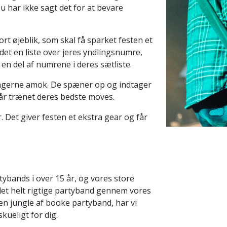
Du har ikke sagt det for at bevare
t øjeblik, som skal få sparket festen et
det en liste over jeres yndlingsnumre,
 en del af numrene i deres sætliste.
eltagerne amok. De spæner op og indtager
år trænet deres bedste moves.
. Det giver festen et ekstra gear og får
ybands i over 15 år, og vores store
 det helt rigtige partyband gennem vores
f en jungle af booke partyband, har vi
kueligt for dig.