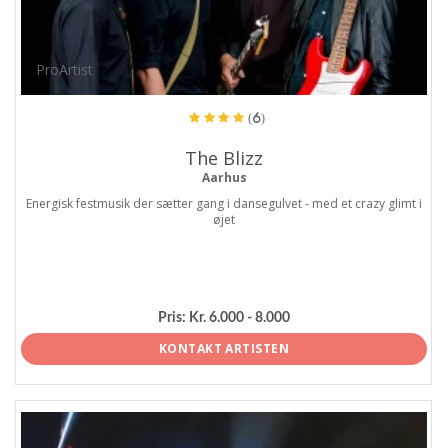
ProArtist
(6)
The Blizz
Aarhus
Energisk festmusik der sætter gang i dansegulvet - med et crazy glimt i
øjet
Pris:
Kr. 6.000 - 8.000
KONTAKT ARTISTEN