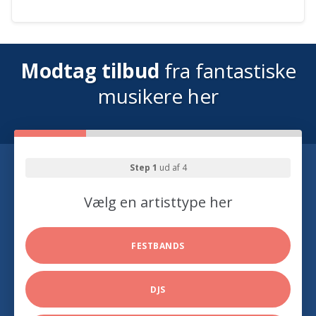
Modtag tilbud
fra fantastiske
musikere her
Step 1
ud af 4
Vælg en artisttype her
FESTBANDS
DJS