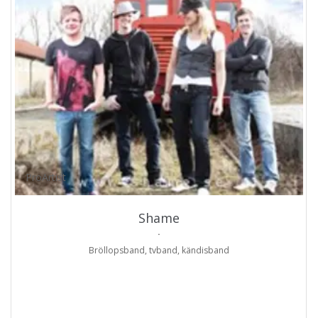
ProArtist
Shame
.
Bröllopsband, tvband, kändisband