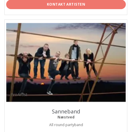
KONTAKT ARTISTEN
ProArtist
Sanneband
Næstved
All round partyband