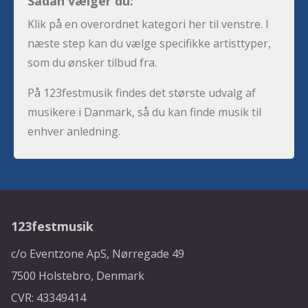
Sådan vælger du:
Klik på en overordnet kategori her til venstre. I
næste step kan du vælge specifikke artisttyper,
som du ønsker tilbud fra.
På 123festmusik findes det største udvalg af
musikere i Danmark, så du kan finde musik til
enhver anledning.
123festmusik
c/o Eventzone ApS, Nørregade 49
7500 Holstebro, Denmark
CVR: 43349414