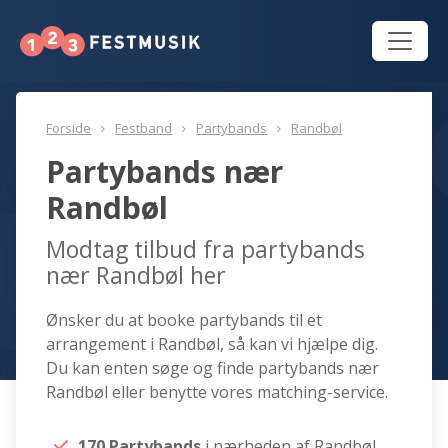
Forside
Festband
Partybands
Randbøl
Partybands nær
Randbøl
Modtag tilbud fra partybands
nær Randbøl her
Ønsker du at booke partybands til et
arrangement i Randbøl, så kan vi hjælpe dig.
Du kan enten søge og finde partybands nær
Randbøl eller benytte vores matching-service.
170 Partybands
i nærheden af Randbøl