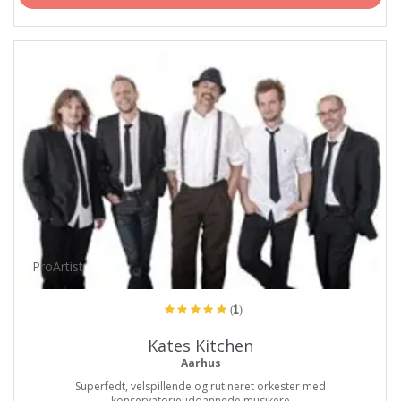
ProArtist
(1)
Kates Kitchen
Aarhus
Superfedt, velspillende og rutineret orkester med
konservatorieuddannede musikere