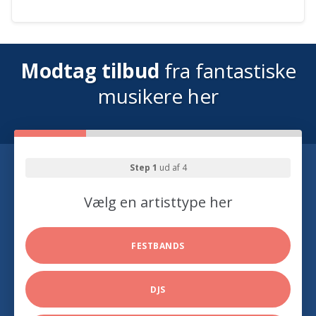
Modtag tilbud
fra fantastiske
musikere her
Step 1
ud af 4
Vælg en artisttype her
FESTBANDS
DJS