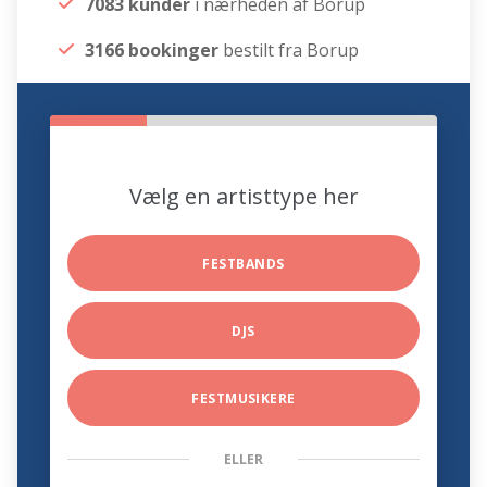
7083 kunder
i nærheden af Borup
3166 bookinger
bestilt fra Borup
Vælg en artisttype her
FESTBANDS
DJS
FESTMUSIKERE
ELLER