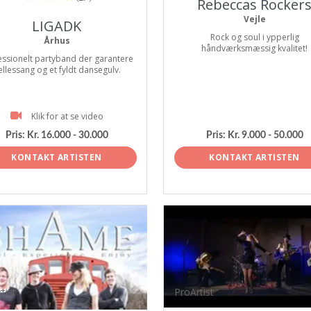
Rebeccas Rocker
Vejle
LIGADK
Rock og soul i ypperlig
Århus
håndværksmæssig kvalitet!
essionelt partyband der garantere
ællessang og et fyldt dansegulv.
Klik for at se video
Pris:
Kr. 16.000 - 30.000
Pris:
Kr. 9.000 - 50.000
KONTAKT ARTISTEN
KONTAKT ARTISTEN
tist
ProArtist