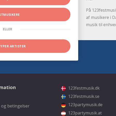
På 123festmusik
STMUSIKERE
af musikere i D
musik til enhve
ELLER
TYPER ARTISTER
rmation
123festmusik.dk
123festmusik.se
123partymusik.de
 og betingelser
123partymusik.at