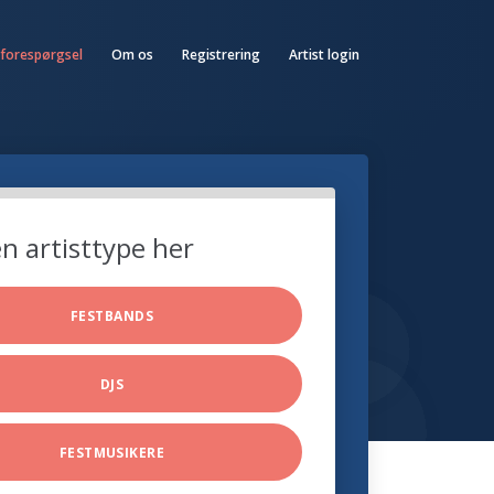
 forespørgsel
Om os
Registrering
Artist login
n artisttype her
FESTBANDS
DJS
FESTMUSIKERE