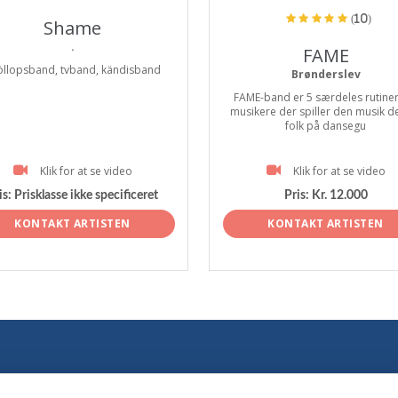
(10)
Shame
.
FAME
öllopsband, tvband, kändisband
Brønderslev
FAME-band er 5 særdeles rutine
musikere der spiller den musik de
folk på dansegu
Klik for at se video
Klik for at se video
is:
Prisklasse ikke specificeret
Pris:
Kr. 12.000
KONTAKT ARTISTEN
KONTAKT ARTISTEN