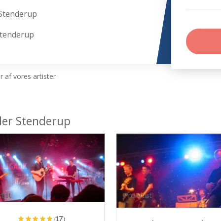
Stenderup
Stenderup
 af vores artister
der Stenderup
tist
ProArtist
(17)