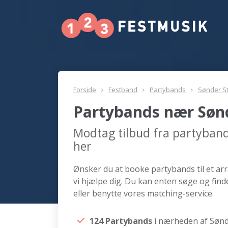
Forside
Festband
Partybands
Sønder S
Partybands nær Søn
Modtag tilbud fra partyban
her
Ønsker du at booke partybands til et a
vi hjælpe dig. Du kan enten søge og fi
eller benytte vores matching-service.
124 Partybands
i nærheden af Søn