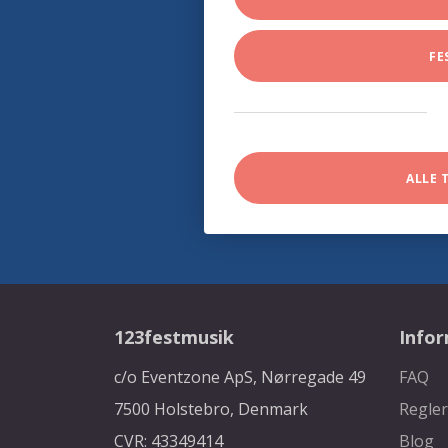
FE
ALLE 
123festmusik
Info
c/o Eventzone ApS, Nørregade 49
FAQ
7500 Holstebro, Denmark
Regler
CVR: 43349414
Blog