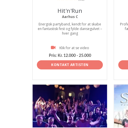
Hit'n'Run
Aarhus C
Energisk partyband, kendt for at skabe
Prof
en fantastisk fest og fylde dansegulvet –
f
hver gang
Klik for at se video
Pris:
Kr. 12.000 - 25.000
KONTAKT ARTISTEN
ProArtist
ProAr