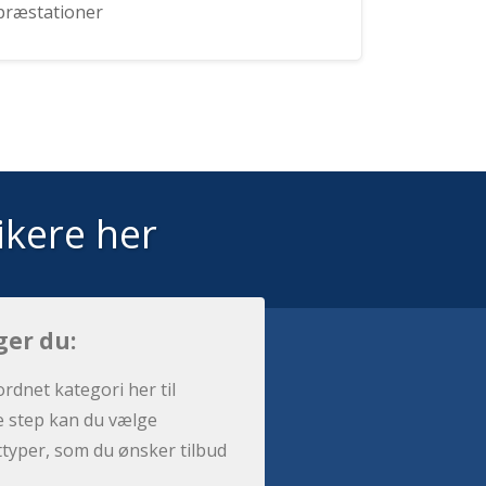
præstationer
ikere her
ger du:
ordnet kategori her til
e step kan du vælge
sttyper, som du ønsker tilbud