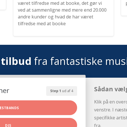
været tilfredse med at booke, det gør vi
ved at sammenligne med mere end 20.000
andre kunder og hvad de har været
tilfredse med at booke
tilbud
fra fantastiske mus
Sådan væl
her
Step 1
ud af 4
Klik på en over
ESTBANDS
venstre. I næst
specifikke arti
fra.
DJS