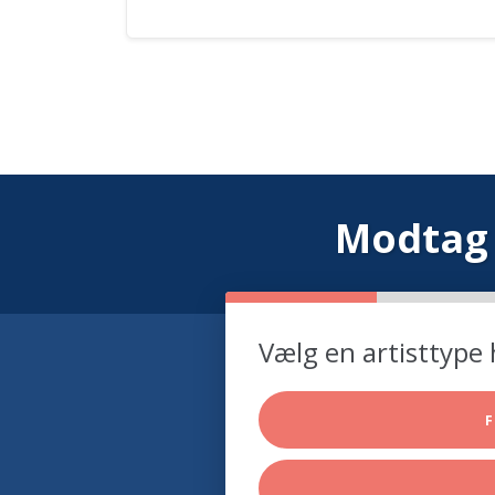
Modtag 
Vælg en artisttype 
F