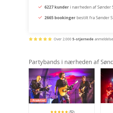
6227 kunder
i nærheden af Sønder 
2665 bookinger
bestilt fra Sønder 
Over 2.000
5-stjernede
anmeldelser
Partybands i nærheden af Søn
ProAr
ProArtist
(32)