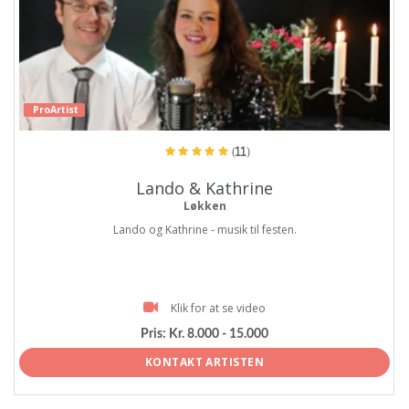
ProArtist
(11)
Lando & Kathrine
Løkken
Lando og Kathrine - musik til festen.
Klik for at se video
Pris:
Kr. 8.000 - 15.000
KONTAKT ARTISTEN