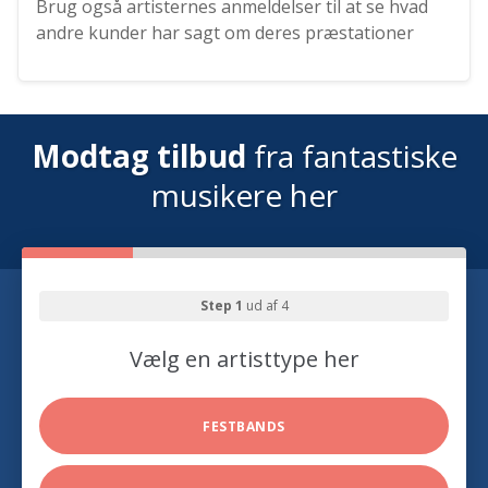
Brug også artisternes anmeldelser til at se hvad
andre kunder har sagt om deres præstationer
Modtag tilbud
fra fantastiske
musikere her
Step 1
ud af 4
Vælg en artisttype her
FESTBANDS