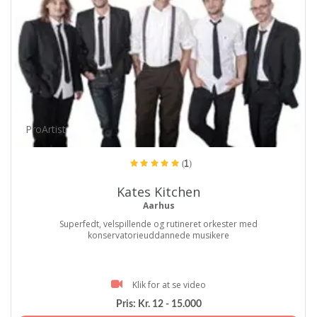
ProArtist
(1)
Kates Kitchen
Aarhus
Superfedt, velspillende og rutineret orkester med
konservatorieuddannede musikere
Klik for at se video
Pris:
Kr. 12 - 15.000