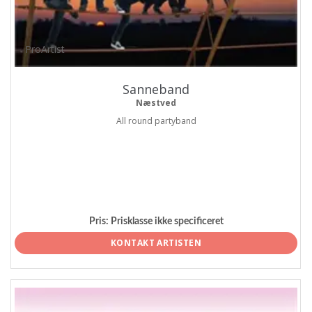
ProArtist
Sanneband
Næstved
All round partyband
Pris:
Prisklasse ikke specificeret
KONTAKT ARTISTEN