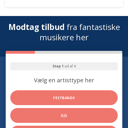
Modtag tilbud
fra fantastiske
musikere her
Step 1
ud af 4
Vælg en artisttype her
FESTBANDS
DJS