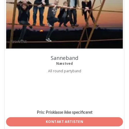
ProArtist
Sanneband
Næstved
All round partyband
Pris:
Prisklasse ikke specificeret
KONTAKT ARTISTEN