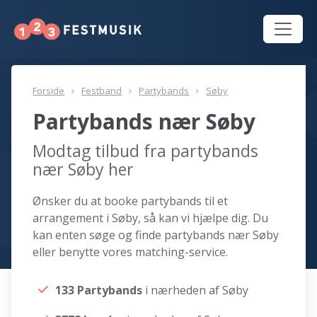
Forside
Festband
Partybands
Søby
Partybands nær Søby
Modtag tilbud fra partybands
nær Søby her
Ønsker du at booke partybands til et
arrangement i Søby, så kan vi hjælpe dig. Du
kan enten søge og finde partybands nær Søby
eller benytte vores matching-service.
133 Partybands
i nærheden af Søby