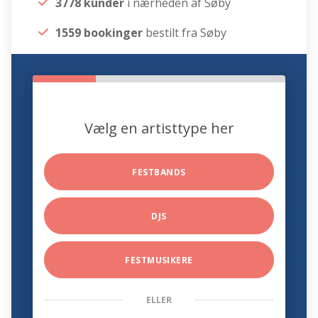
3778 kunder
i nærheden af Søby
1559 bookinger
bestilt fra Søby
Vælg en artisttype her
FESTBANDS
DJS
FESTMUSIKERE
ELLER