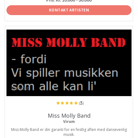
Pris:
Kr. 16.000 - 30.000
KONTAKT ARTISTEN
ProArtist
(3)
Miss Molly Band
Virum
Miss Molly Band er din garanti for en festlig aften med dansevenlig
musik.