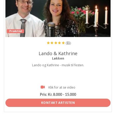
ProArtist
(11)
Lando & Kathrine
Løkken
Lando og Kathrine - musik til festen.
Klik for at se video
Pris:
Kr. 8.000 - 15.000
KONTAKT ARTISTEN