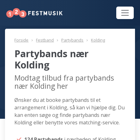
Forside
Festband
Partybands
Kolding
Partybands nær
Kolding
Modtag tilbud fra partybands
nær Kolding her
Ønsker du at booke partybands til et
arrangement i Kolding, så kan vi hjælpe dig. Du
kan enten søge og finde partybands nær
Kolding eller benytte vores matching-service.
124 Partybands
i nærheden af Kolding