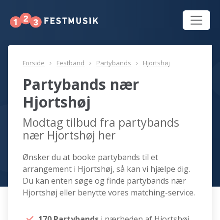
Forside
Festband
Partybands
Hjortshøj
Partybands nær
Hjortshøj
Modtag tilbud fra partybands
nær Hjortshøj her
Ønsker du at booke partybands til et
arrangement i Hjortshøj, så kan vi hjælpe dig.
Du kan enten søge og finde partybands nær
Hjortshøj eller benytte vores matching-service.
170 Partybands
i nærheden af Hjortshøj