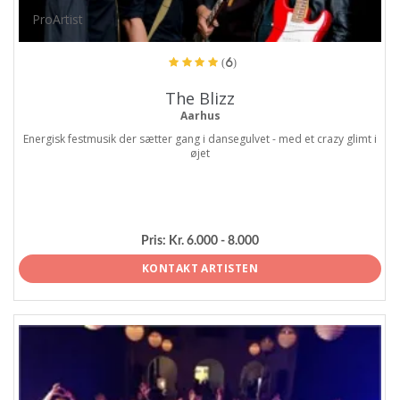
ProArtist
(6)
The Blizz
Aarhus
Energisk festmusik der sætter gang i dansegulvet - med et crazy glimt i
øjet
Pris:
Kr. 6.000 - 8.000
KONTAKT ARTISTEN