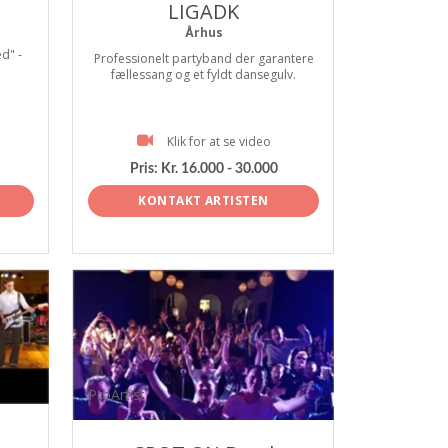
LIGADK
Århus
d" -
Professionelt partyband der garantere
fællessang og et fyldt dansegulv.
Klik for at se video
Pris:
Kr. 16.000 - 30.000
KONTAKT ARTISTEN
ProArtist