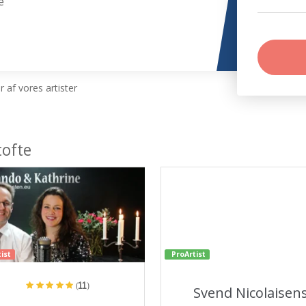
e
 af vores artister
ofte
ist
ProArtist
(11)
Svend Nicolaisen