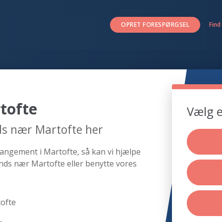
OPRET FORESPØRGSEL
Find
tofte
Vælg e
ds nær Martofte her
rangement i Martofte, så kan vi hjælpe
nds nær Martofte eller benytte vores
ofte