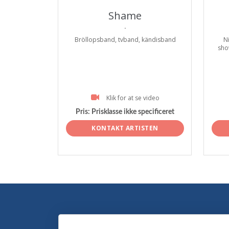
Shame
.
Bröllopsband, tvband, kändisband
N
sho
Klik for at se video
Pris:
Prisklasse ikke specificeret
KONTAKT ARTISTEN