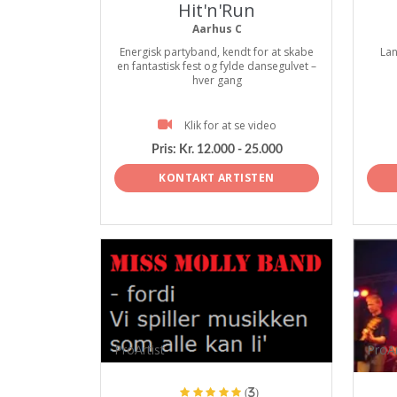
Hit'n'Run
Aarhus C
Energisk partyband, kendt for at skabe
Lan
en fantastisk fest og fylde dansegulvet –
hver gang
Klik for at se video
Pris:
Kr. 12.000 - 25.000
KONTAKT ARTISTEN
ProArtist
ProAr
(3)