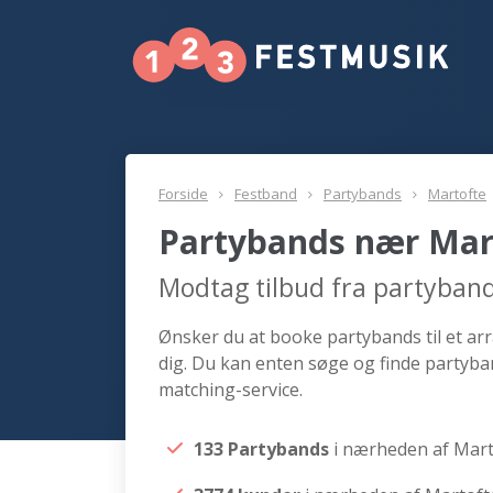
Forside
Festband
Partybands
Martofte
Partybands nær Mar
Modtag tilbud fra partyban
Ønsker du at booke partybands til et ar
dig. Du kan enten søge og finde partyba
matching-service.
133 Partybands
i nærheden af Mart