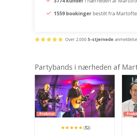
3774 kunder
i nærheden af Martoft
1559 bookinger
bestilt fra Martofte
Over 2.000
5-stjernede
anmeldelser
Partybands i nærheden af Mart
ProArtist
ProArt
(32)