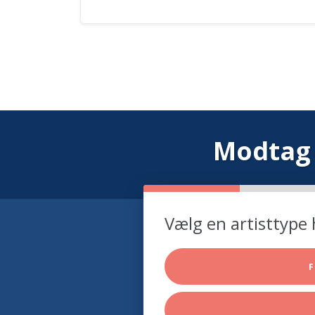
Modtag 
Vælg en artisttype 
F