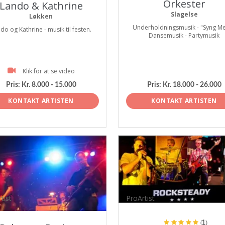
Orkester
Lando & Kathrine
Slagelse
Løkken
Underholdningsmusik - "Syng Me
do og Kathrine - musik til festen.
Dansemusik - Partymusik
Klik for at se video
Pris:
Kr. 8.000 - 15.000
Pris:
Kr. 18.000 - 26.000
KONTAKT ARTISTEN
KONTAKT ARTISTEN
tist
ProArtist
(1)