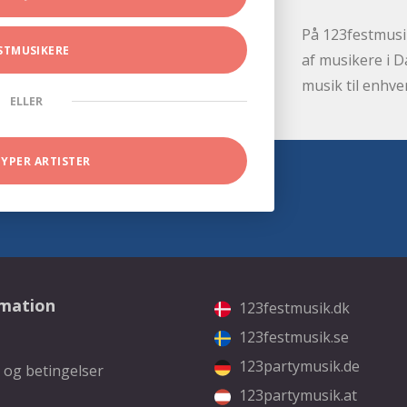
På 123festmusik
STMUSIKERE
af musikere i D
musik til enhve
ELLER
TYPER ARTISTER
rmation
123festmusik.dk
123festmusik.se
123partymusik.de
 og betingelser
123partymusik.at