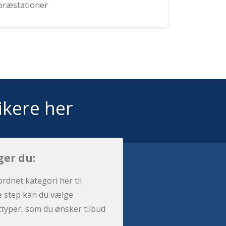
præstationer
ikere her
ger du:
ordnet kategori her til
e step kan du vælge
sttyper, som du ønsker tilbud