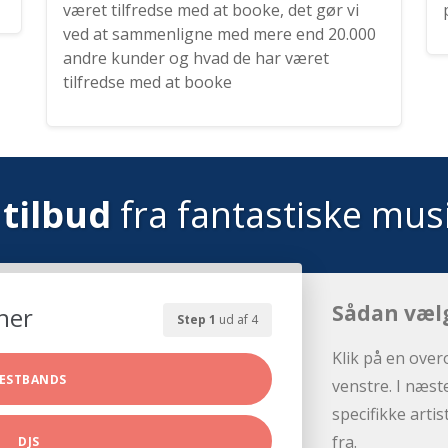
været tilfredse med at booke, det gør vi
ved at sammenligne med mere end 20.000
andre kunder og hvad de har været
tilfredse med at booke
tilbud
fra fantastiske mus
Sådan væl
her
Step 1
ud af 4
Klik på en over
ESTBANDS
venstre. I næst
specifikke arti
fra.
DJS