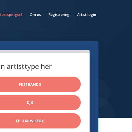
 forespørgsel
Om os
Registrering
Artist login
n artisttype her
FESTBANDS
DJS
FESTMUSIKERE