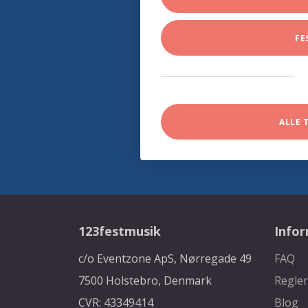
FE
ALLE 
123festmusik
Info
c/o Eventzone ApS, Nørregade 49
FAQ
7500 Holstebro, Denmark
Regler
CVR: 43349414
Blog