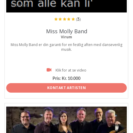
ProArtist
(3)
Miss Molly Band
Virum
Miss Molly Band er din garanti for en festlig aften med dansevenlig
musik.
Klik for at se video
Pris:
Kr. 10.000
KONTAKT ARTISTEN