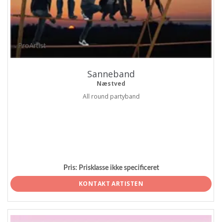
ProArtist
Sanneband
Næstved
All round partyband
Pris:
Prisklasse ikke specificeret
KONTAKT ARTISTEN