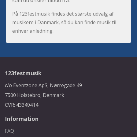
som du ønsker tilbud fra.
På 123festmusik findes det største udvalg af
musikere i Danmark, så du kan finde musik til
enhver anledning.
123festmusik
c/o Eventzone ApS, Nørregade 49
7500 Holstebro, Denmark
CVR: 43349414
Information
FAQ