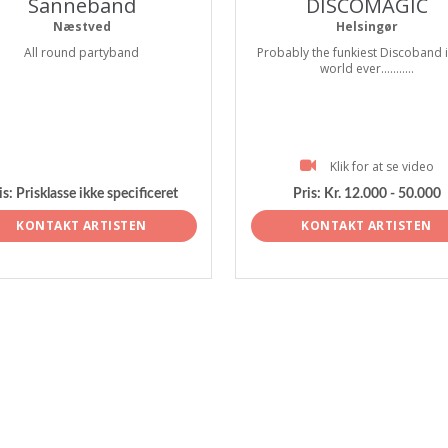
Sanneband
DISCOMAGIC
Næstved
Helsingør
All round partyband
Probably the funkiest Discoband i
world ever...........
Klik for at se video
is:
Prisklasse ikke specificeret
Pris:
Kr. 12.000 - 50.000
KONTAKT ARTISTEN
KONTAKT ARTISTEN