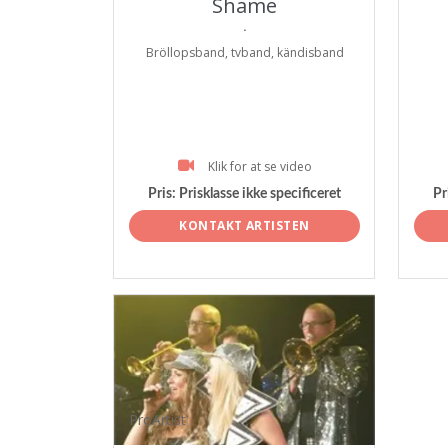
Shame
.
Bröllopsband, tvband, kändisband
Klik for at se video
Pris:
Prisklasse ikke specificeret
Pr
KONTAKT ARTISTEN
ProArtist