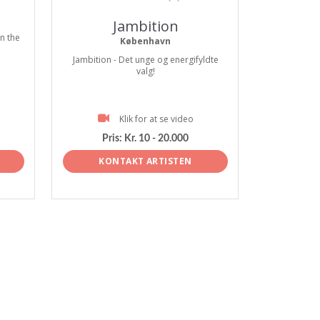
Jambition
n the
København
Jambition - Det unge og energifyldte
valg!
Klik for at se video
Pris:
Kr. 10 - 20.000
KONTAKT ARTISTEN