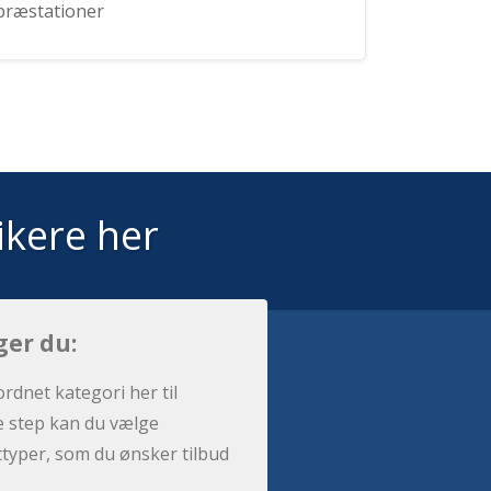
præstationer
ikere her
ger du:
ordnet kategori her til
e step kan du vælge
sttyper, som du ønsker tilbud