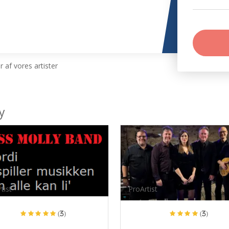
 af vores artister
y
tist
ProArtist
(3)
(3)