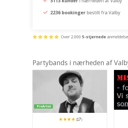
5113 kunder
i nærheden af Valby
2236 bookinger
bestilt fra Valby
Over 2.000
5-stjernede
anmeldelser
Partybands i nærheden af Valb
ProAr
ProArtist
(17)