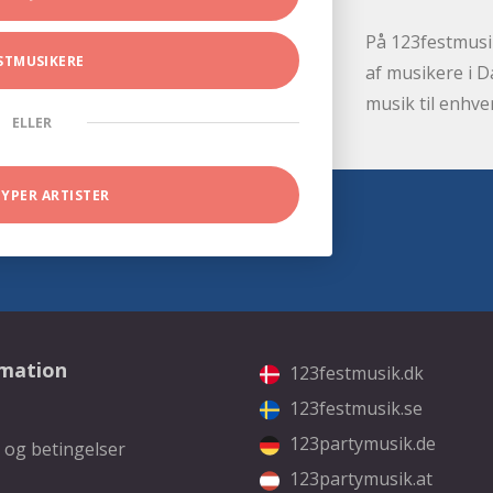
På 123festmusik
STMUSIKERE
af musikere i D
musik til enhve
ELLER
TYPER ARTISTER
rmation
123festmusik.dk
123festmusik.se
123partymusik.de
 og betingelser
123partymusik.at