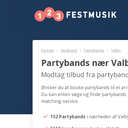
Forside
Festband
Partybands
Valby
Partybands nær Val
Modtag tilbud fra partyban
Ønsker du at booke partybands til et arr
Du kan enten søge og finde partybands 
matching-service.
152 Partybands
i nærheden af Valb