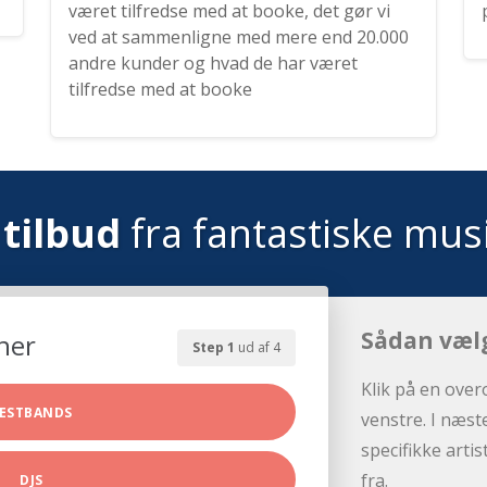
været tilfredse med at booke, det gør vi
ved at sammenligne med mere end 20.000
andre kunder og hvad de har været
tilfredse med at booke
tilbud
fra fantastiske mus
Sådan væl
her
Step 1
ud af 4
Klik på en over
ESTBANDS
venstre. I næst
specifikke arti
fra.
DJS