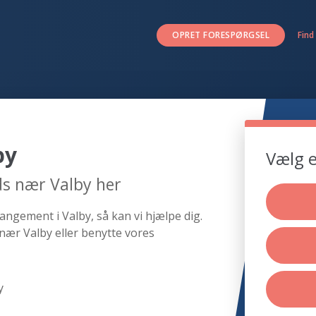
OPRET FORESPØRGSEL
Find
by
Vælg e
ds nær Valby her
angement i Valby, så kan vi hjælpe dig.
nær Valby eller benytte vores
y