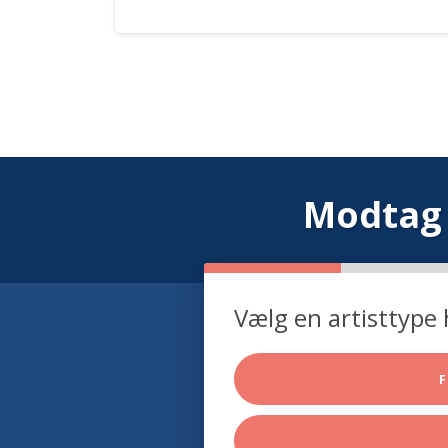
Modtag 
Vælg en artisttype 
F