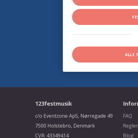
FE
ALLE 
123festmusik
Info
c/o Eventzone ApS, Nørregade 49
FAQ
7500 Holstebro, Denmark
Regler
CVR: 43349414
Blog