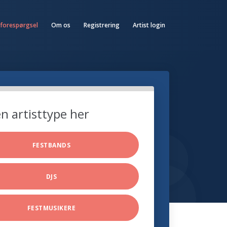
 forespørgsel
Om os
Registrering
Artist login
n artisttype her
FESTBANDS
DJS
FESTMUSIKERE