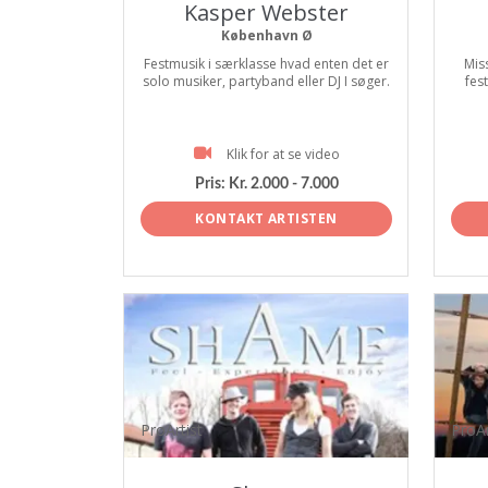
Kasper Webster
København Ø
Festmusik i særklasse hvad enten det er
Mis
solo musiker, partyband eller DJ I søger.
fes
Klik for at se video
Pris:
Kr. 2.000 - 7.000
KONTAKT ARTISTEN
ProArtist
ProAr