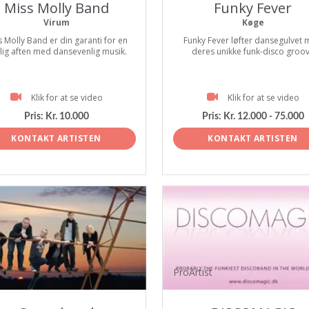
Miss Molly Band
Funky Fever
Virum
Køge
s Molly Band er din garanti for en
Funky Fever løfter dansegulvet
tlig aften med dansevenlig musik.
deres unikke funk-disco groo
Klik for at se video
Klik for at se video
Pris:
Kr. 10.000
Pris:
Kr. 12.000 - 75.000
KONTAKT ARTISTEN
KONTAKT ARTISTEN
tist
ProArtist