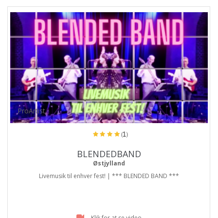
ProArtist
(1)
BLENDEDBAND
Østjylland
Livemusik til enhver fest! | *** BLENDED BAND ***
Klik for at se video