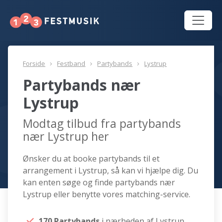
Forside
Festband
Partybands
Lystrup
Partybands nær
Lystrup
Modtag tilbud fra partybands
nær Lystrup her
Ønsker du at booke partybands til et
arrangement i Lystrup, så kan vi hjælpe dig. Du
kan enten søge og finde partybands nær
Lystrup eller benytte vores matching-service.
170 Partybands
i nærheden af Lystrup