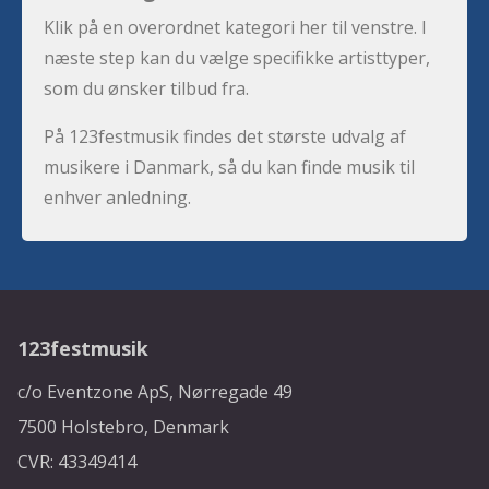
Klik på en overordnet kategori her til venstre. I
næste step kan du vælge specifikke artisttyper,
som du ønsker tilbud fra.
På 123festmusik findes det største udvalg af
musikere i Danmark, så du kan finde musik til
enhver anledning.
123festmusik
c/o Eventzone ApS, Nørregade 49
7500 Holstebro, Denmark
CVR: 43349414