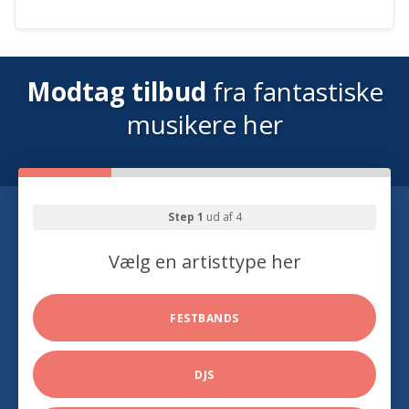
Modtag tilbud
fra fantastiske
musikere her
Step 1
ud af 4
Vælg en artisttype her
FESTBANDS
DJS