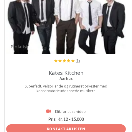
ProArtist
(1)
Kates Kitchen
Aarhus
Superfedt, velspillende og rutineret orkester med
konservatorieuddannede musikere
Klik for at se video
Pris:
Kr. 12 - 15.000
KONTAKT ARTISTEN