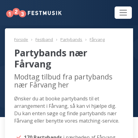
Forside
Festband
Partybands
Fårvang
Partybands nær
Fårvang
Modtag tilbud fra partybands
nær Fårvang her
Ønsker du at booke partybands til et
arrangement i Fårvang, så kan vi hjælpe dig.
Du kan enten søge og finde partybands nær
Fårvang eller benytte vores matching-service.
170 Partybands
i nærheden af Fårvang