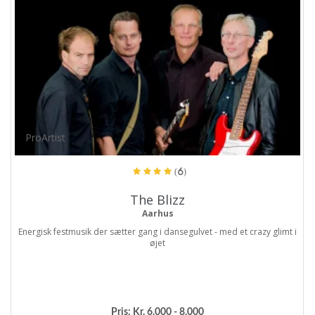
ProArtist
(6)
The Blizz
Aarhus
Energisk festmusik der sætter gang i dansegulvet - med et crazy glimt i
øjet
Pris:
Kr. 6.000 - 8.000