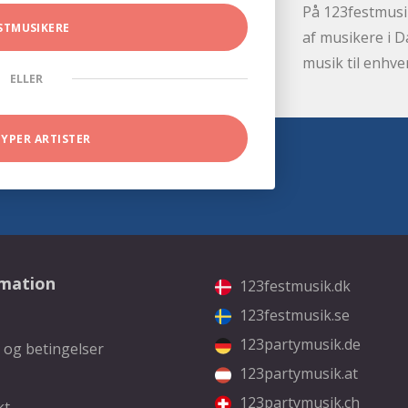
På 123festmusik
STMUSIKERE
af musikere i D
musik til enhve
ELLER
TYPER ARTISTER
rmation
123festmusik.dk
123festmusik.se
123partymusik.de
 og betingelser
123partymusik.at
123partymusik.ch
kt