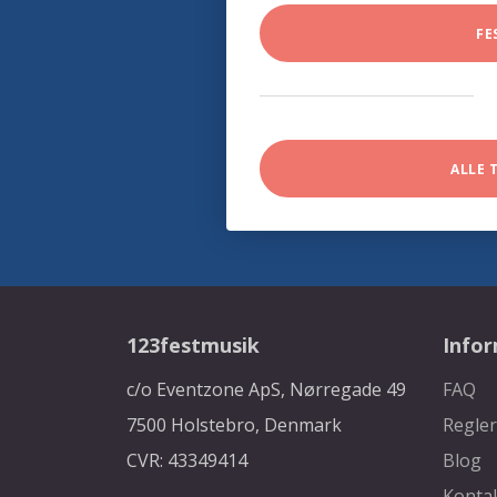
FE
ALLE 
123festmusik
Info
c/o Eventzone ApS, Nørregade 49
FAQ
7500 Holstebro, Denmark
Regler
CVR: 43349414
Blog
Konta