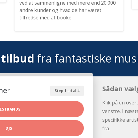
ved at sammenligne med mere end 20.000
andre kunder og hvad de har været
tilfredse med at booke
tilbud
fra fantastiske mus
Sådan væl
her
Step 1
ud af 4
Klik på en over
ESTBANDS
venstre. I næst
specifikke arti
fra.
DJS