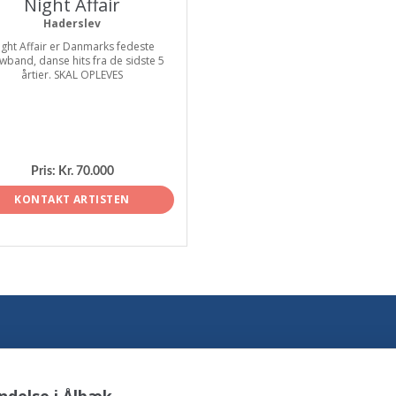
Night Affair
Haderslev
ight Affair er Danmarks fedeste
wband, danse hits fra de sidste 5
årtier. SKAL OPLEVES
Pris:
Kr. 70.000
KONTAKT ARTISTEN