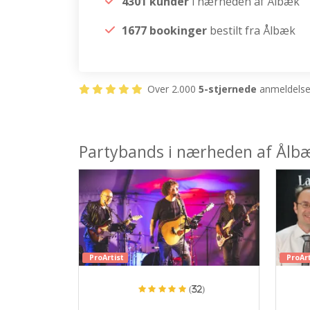
4301 kunder
i nærheden af Ålbæk
1677 bookinger
bestilt fra Ålbæk
Over 2.000
5-stjernede
anmeldelser
Partybands i nærheden af Ålb
ProArtist
ProArt
(32)