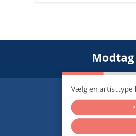
Modtag 
Vælg en artisttype 
F