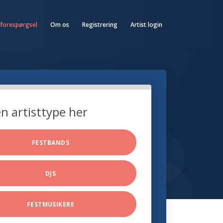
 forespørgsel
Om os
Registrering
Artist login
n artisttype her
FESTBANDS
DJS
FESTMUSIKERE