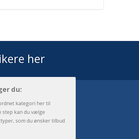
ikere her
ger du:
ordnet kategori her til
e step kan du vælge
sttyper, som du ønsker tilbud