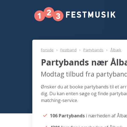
Forside
Festband
Partybands
Ålbæk
Partybands nær Ål
Modtag tilbud fra partyban
Ønsker du at booke partybands til et ar
dig. Du kan enten søge og finde partyba
matching-service.
106 Partybands
i nærheden af Ålb