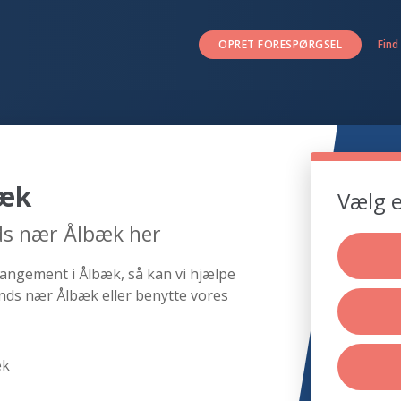
OPRET FORESPØRGSEL
Find
bæk
Vælg e
ds nær Ålbæk her
rangement i Ålbæk, så kan vi hjælpe
nds nær Ålbæk eller benytte vores
æk