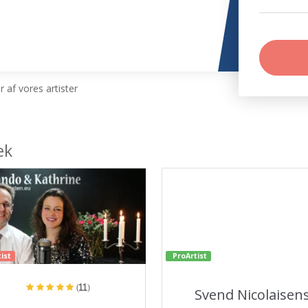
 af vores artister
æk
ist
ProArtist
(11)
Svend Nicolaisen