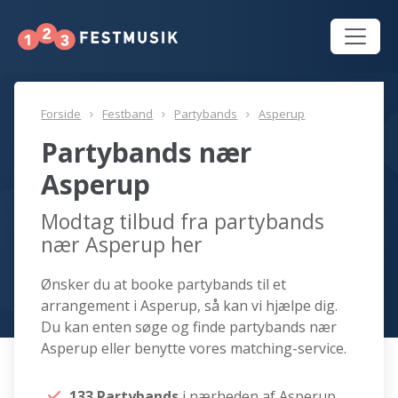
Forside
Festband
Partybands
Asperup
Partybands nær
Asperup
Modtag tilbud fra partybands
nær Asperup her
Ønsker du at booke partybands til et
arrangement i Asperup, så kan vi hjælpe dig.
Du kan enten søge og finde partybands nær
Asperup eller benytte vores matching-service.
133 Partybands
i nærheden af Asperup