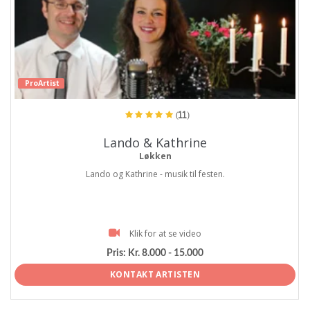
ProArtist
(11)
Lando & Kathrine
Løkken
Lando og Kathrine - musik til festen.
Klik for at se video
Pris:
Kr. 8.000 - 15.000
KONTAKT ARTISTEN