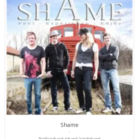
ProArtist
Shame
.
Bröllopsband, tvband, kändisband