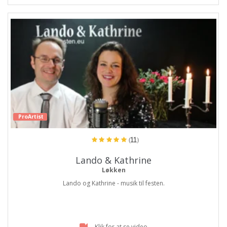
ProArtist
(11)
Lando & Kathrine
Løkken
Lando og Kathrine - musik til festen.
Klik for at se video