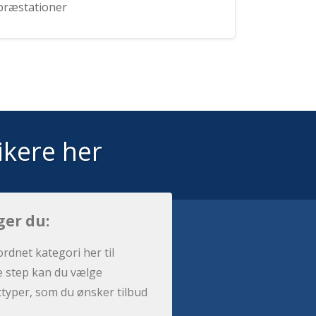
præstationer
ikere her
ger du:
ordnet kategori her til
e step kan du vælge
sttyper, som du ønsker tilbud