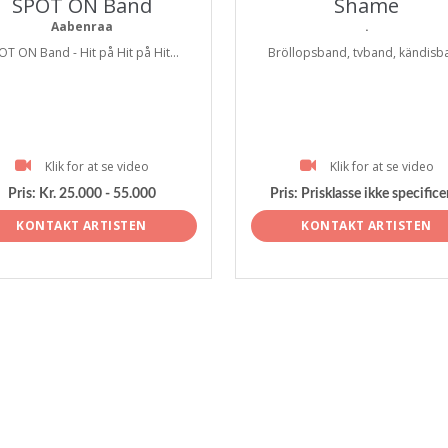
SPOT ON Band
Shame
Aabenraa
.
OT ON Band - Hit på Hit på Hit...
Bröllopsband, tvband, kändisb
Klik for at se video
Klik for at se video
Pris:
Kr. 25.000 - 55.000
Pris:
Prisklasse ikke specifice
KONTAKT ARTISTEN
KONTAKT ARTISTEN