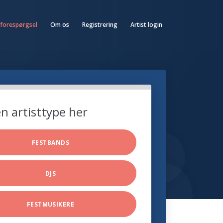
 forespørgsel
Om os
Registrering
Artist login
n artisttype her
FESTBANDS
DJS
FESTMUSIKERE