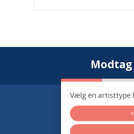
Modtag 
Vælg en artisttype 
F