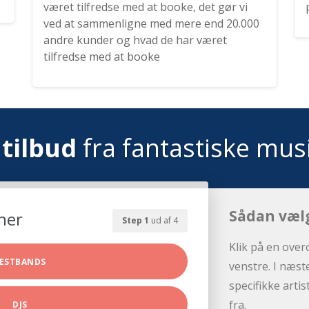
været tilfredse med at booke, det gør vi
ved at sammenligne med mere end 20.000
andre kunder og hvad de har været
tilfredse med at booke
tilbud
fra fantastiske mus
Sådan væl
her
Step 1
ud af 4
Klik på en over
ESTBANDS
venstre. I næst
specifikke arti
fra.
DJS