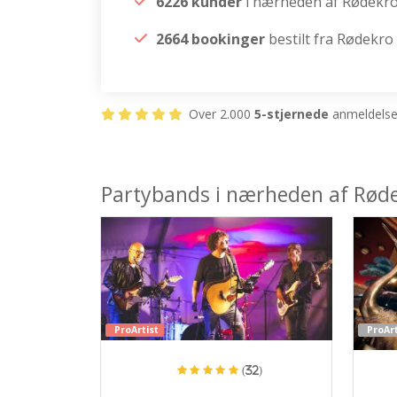
6226 kunder
i nærheden af Rødekr
2664 bookinger
bestilt fra Rødekro
Over 2.000
5-stjernede
anmeldelser
Partybands i nærheden af Rød
ProArtist
ProArt
(32)