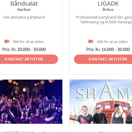
Båndsalat
LIGADK
Aarhus
Århus
Det ultimative partyband
Professionelt partyband der gara
fællessang og et fyldt dansegul
Klik for at se video
Klik for at se video
Pris:
Kr. 20.000 - 50.000
Pris:
Kr. 16.000 - 30.000
KONTAKT ARTISTEN
KONTAKT ARTISTEN
tist
ProArtist