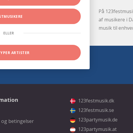
På 123festmusik
STMUSIKERE
af musikere i D
musik til enhve
ELLER
TYPER ARTISTER
rmation
123festmusik.dk
123festmusik.se
123partymusik.de
 og betingelser
123partymusik.at