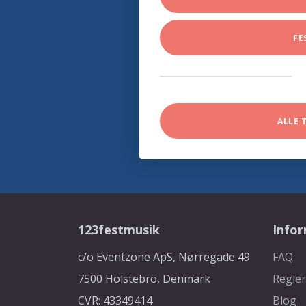
FE
ALLE 
123festmusik
Info
c/o Eventzone ApS, Nørregade 49
FAQ
7500 Holstebro, Denmark
Regler
CVR: 43349414
Blog