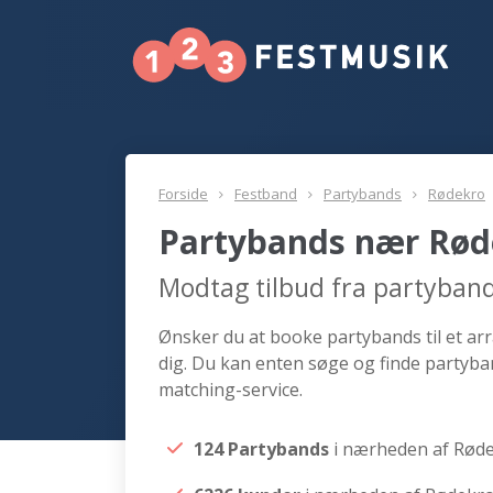
Forside
Festband
Partybands
Rødekro
Partybands nær Rød
Modtag tilbud fra partyban
Ønsker du at booke partybands til et ar
dig. Du kan enten søge og finde partyba
matching-service.
124 Partybands
i nærheden af Rød