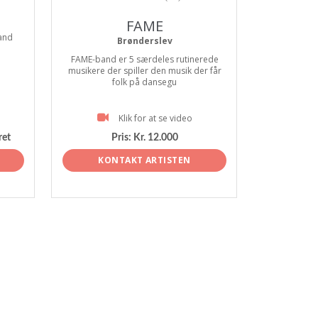
FAME
and
Brønderslev
FAME-band er 5 særdeles rutinerede
musikere der spiller den musik der får
folk på dansegu
Klik for at se video
ret
Pris:
Kr. 12.000
KONTAKT ARTISTEN