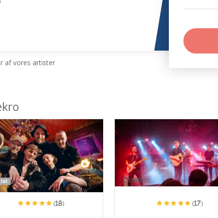
o
 af vores artister
ekro
ProArtist
ist
(18)
(17)