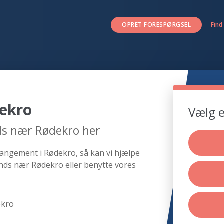
OPRET FORESPØRGSEL
Find
ekro
Vælg e
ds nær Rødekro her
rangement i Rødekro, så kan vi hjælpe
nds nær Rødekro eller benytte vores
ekro