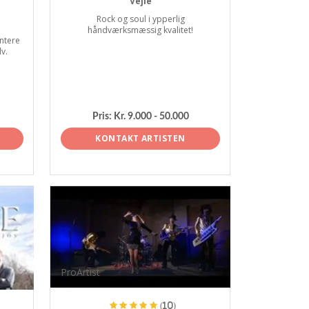
Vejle
Rock og soul i ypperlig
håndværksmæssig kvalitet!
ntere
v.
Pris:
Kr. 9.000 - 50.000
KONTAKT ARTISTEN
ProArtist
(10)