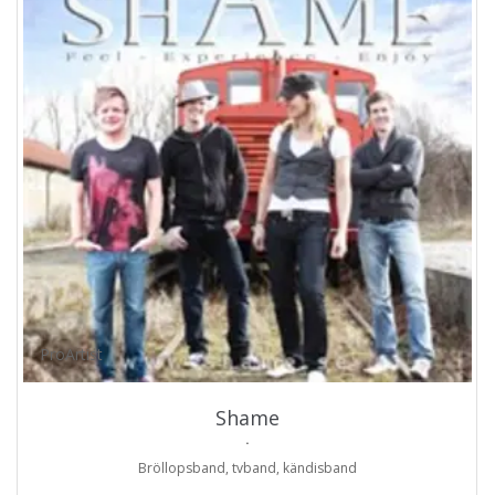
ProArtist
Shame
.
Bröllopsband, tvband, kändisband