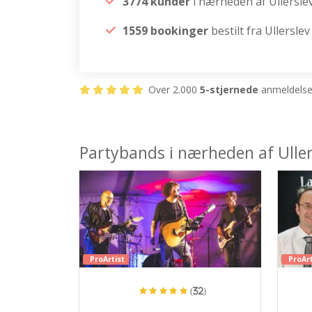
3774 kunder
i nærheden af Ullersle
1559 bookinger
bestilt fra Ullerslev
Over 2.000
5-stjernede
anmeldelser
Partybands i nærheden af Uller
ProArtist
ProArt
(32)