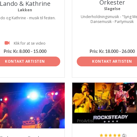
Orkester
Lando & Kathrine
Slagelse
Løkken
Underholdningsmusik - "Syng Me
do og Kathrine - musik til festen.
Dansemusik - Partymusik
Klik for at se video
Pris:
Kr. 8.000 - 15.000
Pris:
Kr. 18.000 - 26.000
KONTAKT ARTISTEN
KONTAKT ARTISTEN
tist
ProArtist
(1)