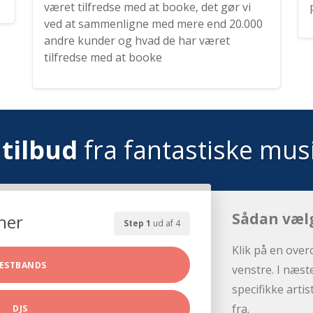
været tilfredse med at booke, det gør vi
ved at sammenligne med mere end 20.000
andre kunder og hvad de har været
tilfredse med at booke
tilbud
fra fantastiske mus
Sådan væl
her
Step 1
ud af 4
Klik på en over
ESTBANDS
venstre. I næst
specifikke arti
fra.
DJS