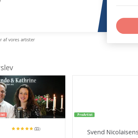
v
 af vores artister
slev
ist
ProArtist
(11)
Svend Nicolaisen