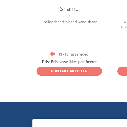
Shame
.
Bröllopsband, tvband, kändisband
N
sho
Klik for at se video
Pris:
Prisklasse ikke specificeret
KONTAKT ARTISTEN