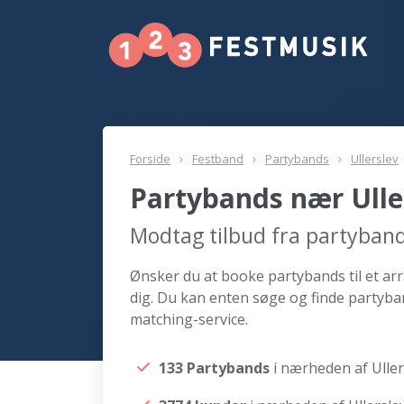
Forside
Festband
Partybands
Ullerslev
Partybands nær Ulle
Modtag tilbud fra partyband
Ønsker du at booke partybands til et arr
dig. Du kan enten søge og finde partyban
matching-service.
133 Partybands
i nærheden af Uller