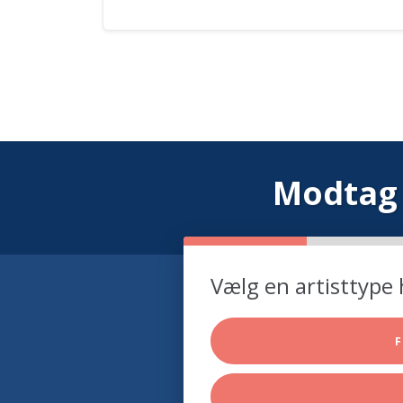
Modtag 
Vælg en artisttype 
F