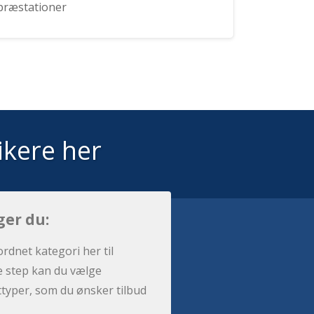
præstationer
ikere her
ger du:
ordnet kategori her til
e step kan du vælge
sttyper, som du ønsker tilbud