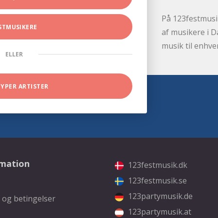
På 123festmusik
STMUSIKERE
af musikere i D
musik til enhve
ELLER
TYPER ARTISTER
rmation
123festmusik.dk
123festmusik.se
123partymusik.de
 og betingelser
123partymusik.at