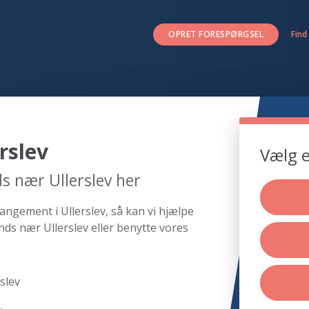
OPRET FORESPØRGSEL
Find
rslev
Vælg e
s nær Ullerslev her
angement i Ullerslev, så kan vi hjælpe
ds nær Ullerslev eller benytte vores
slev