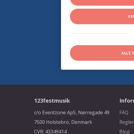
FE
ALLE 
123festmusik
Info
c/o Eventzone ApS, Nørregade 49
FAQ
7500 Holstebro, Denmark
Regler
CVR: 43349414
Blog