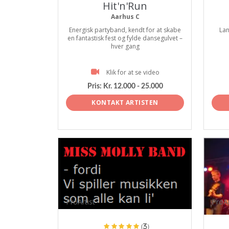
Hit'n'Run
Aarhus C
Energisk partyband, kendt for at skabe
Lan
en fantastisk fest og fylde dansegulvet –
hver gang
Klik for at se video
Pris:
Kr. 12.000 - 25.000
KONTAKT ARTISTEN
ProArtist
ProAr
(3)