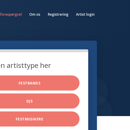
 forespørgsel
Om os
Registrering
Artist login
n artisttype her
FESTBANDS
DJS
FESTMUSIKERE