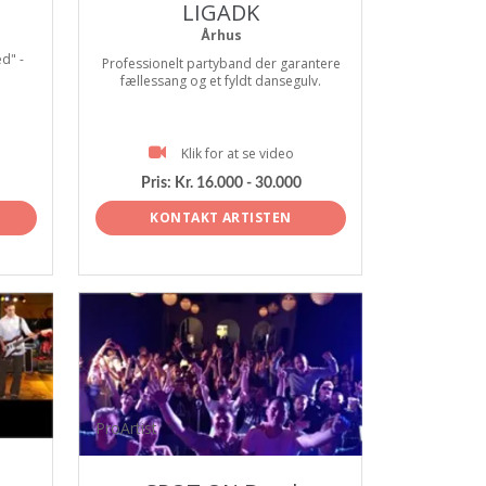
LIGADK
Århus
d" -
Professionelt partyband der garantere
fællessang og et fyldt dansegulv.
Klik for at se video
Pris:
Kr. 16.000 - 30.000
KONTAKT ARTISTEN
ProArtist